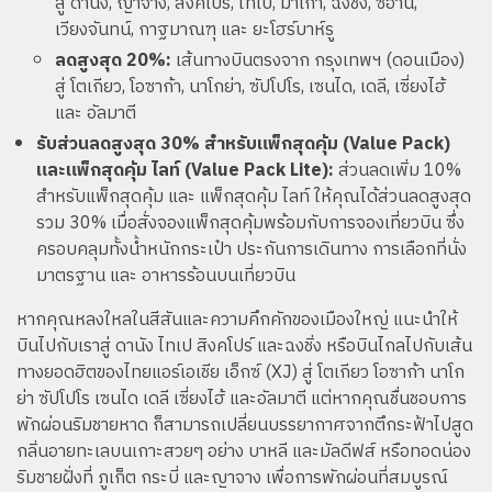
สู่ ดานัง, ญาจาง, สิงคโปร์, ไทเป, มาเก๊า, ฉงชิ่ง, ซีอาน,
เวียงจันทน์, กาฐมาณฑุ และ ยะโฮร์บาห์รู
ลดสูงสุด 20%:
เส้นทางบินตรงจาก กรุงเทพฯ (ดอนเมือง)
สู่ โตเกียว, โอซาก้า, นาโกย่า, ซัปโปโร, เซนได, เดลี, เซี่ยงไฮ้
และ อัลมาตี
รับส่วนลดสูงสุด 30% สำหรับแพ็กสุดคุ้ม (Value Pack)
และแพ็กสุดคุ้ม ไลท์ (Value Pack Lite):
ส่วนลดเพิ่ม 10%
สำหรับแพ็กสุดคุ้ม และ แพ็กสุดคุ้ม ไลท์ ให้คุณได้ส่วนลดสูงสุด
รวม 30% เมื่อสั่งจองแพ็กสุดคุ้มพร้อมกับการจองเที่ยวบิน ซึ่ง
ครอบคลุมทั้งน้ำหนักกระเป๋า ประกันการเดินทาง การเลือกที่นั่ง
มาตรฐาน และ อาหารร้อนบนเที่ยวบิน
หากคุณหลงใหลในสีสันและความคึกคักของเมืองใหญ่ แนะนำให้
บินไปกับเราสู่ ดานัง ไทเป สิงคโปร์ และฉงชิ่ง หรือบินไกลไปกับเส้น
ทางยอดฮิตของไทยแอร์เอเชีย เอ็กซ์ (XJ) สู่ โตเกียว โอซาก้า นาโก
ย่า ซัปโปโร เซนได เดลี เซี่ยงไฮ้ และอัลมาตี แต่หากคุณชื่นชอบการ
พักผ่อนริมชายหาด ก็สามารถเปลี่ยนบรรยากาศจากตึกระฟ้าไปสูด
กลิ่นอายทะเลบนเกาะสวยๆ อย่าง บาหลี และมัลดีฟส์ หรือทอดน่อง
ริมชายฝั่งที่ ภูเก็ต กระบี่ และญาจาง เพื่อการพักผ่อนที่สมบูรณ์