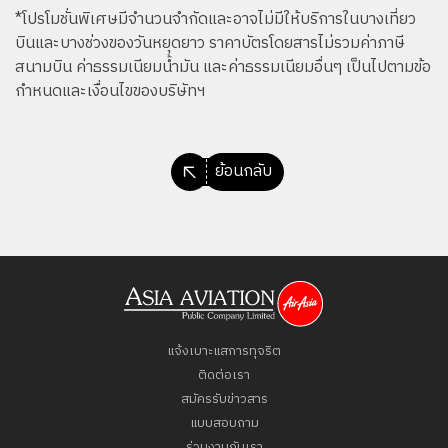
*โปรโมชั่นพิเศษมีจำนวนจำกัดและอาจไม่มีให้บริการในบางเที่ยว
บินและบางช่วงของวันหยุดยาว ราคาบัตรโดยสารไม่รวมค่าภาษี
สนามบิน ค่าธรรมเนียมน้ำมัน และค่าธรรมเนียมอื่นๆ เป็นไปตามข้อ
กำหนดและเงื่อนไขของบริษัทฯ
ย้อนกลับ
แจ้งเบาะแสการทุจริต
ติดต่อเรา
สมัครรับข่าวสาร
แบบสอบถาม
ร่วมงานกับเรา