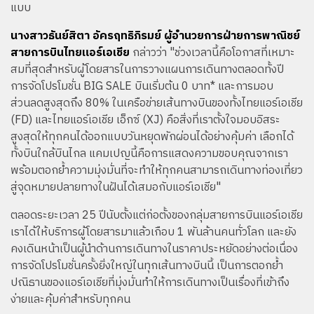
แบบ
นางสาวธันย์สิตา อัครฤทธิภิรมย์ ผู้อำนวยการฝ่ายการพาณิชย์
สายการบินไทยแอร์เอเชีย
กล่าวว่า "ช่วงเวลานี้คือโอกาสที่เหมาะ
สมที่สุดสำหรับผู้โดยสารในการวางแผนการเดินทางตลอดทั้งปี
การจัดโปรโมชั่น BIG SALE บินเริ่มต้น 0 บาท* และการมอบ
ส่วนลดสูงสุดถึง 80% ในเครือข่ายเส้นทางบินของทั้งไทยแอร์เอเชีย
(FD) และไทยแอร์เอเชีย เอ็กซ์ (XJ) คือสิ่งที่เราตั้งใจมอบอิสระ
สูงสุดให้ทุกคนได้ออกแบบวันหยุดพักผ่อนได้อย่างคุ้มค่า เลือกได้
ทั้งบินใกล้บินไกล แคมเปญนี้คือการแสดงความขอบคุณจากเรา
พร้อมตอกย้ำความมุ่งมั่นที่จะทำให้ทุกคนสามารถเดินทางท่องเที่ยว
สู่จุดหมายปลายทางในฝันได้เสมอกับแอร์เอเชีย"
ตลอดระยะเวลา 25 ปีนับตั้งแต่ก่อตั้งของกลุ่มสายการบินแอร์เอเชีย
เราได้ให้บริการผู้โดยสารมาแล้วเกือบ 1 พันล้านคนทั่วโลก และยัง
คงเดินหน้าเป็นผู้นำด้านการเดินทางในราคาประหยัดอย่างต่อเนื่อง
การจัดโปรโมชั่นครั้งยิ่งใหญ่ในทุกเส้นทางบินนี้ เป็นการตอกย้ำ
ปณิธานของแอร์เอเชียที่มุ่งมั่นทำให้การเดินทางเป็นเรื่องที่เข้าถึง
ง่ายและคุ้มค่าสำหรับทุกคน