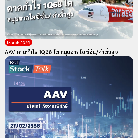
March 2025
AAV คาดกำไร 1Q68 โต หนุนจากไฮซีซั่น/ค่าตั๋วสูง