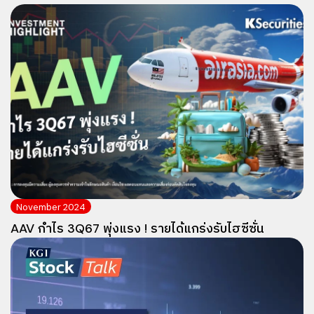
November 2024
AAV กำไร 3Q67 พุ่งแรง ! รายได้แกร่งรับไฮซีซั่น