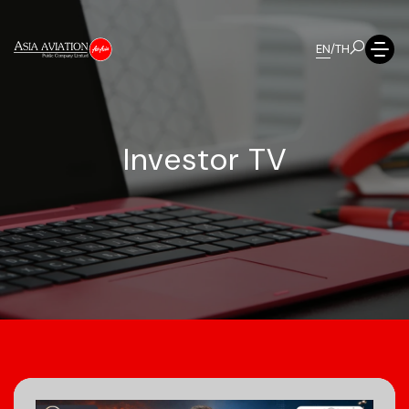
EN
/
TH
I
n
v
e
s
t
o
r
T
V