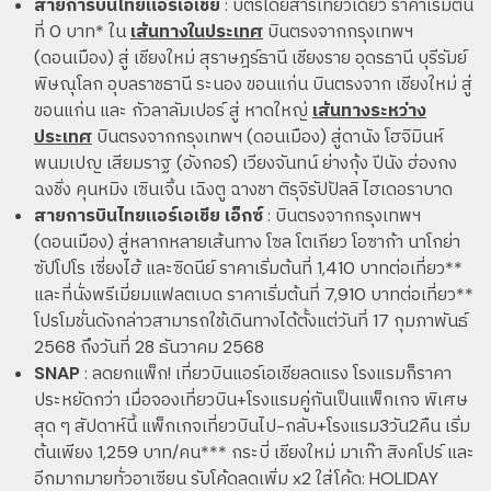
สายการบินไทยแอร์เอเชีย
: บัตรโดยสารเที่ยวเดียว ราคาเริ่มต้น
ที่ 0 บาท* ใน
เส้นทางในประเทศ
บินตรงจากกรุงเทพฯ
(ดอนเมือง) สู่ เชียงใหม่ สุราษฎร์ธานี เชียงราย อุดรธานี บุรีรัมย์
พิษณุโลก อุบลราชธานี ระนอง ขอนแก่น บินตรงจาก เชียงใหม่ สู่
ขอนแก่น และ กัวลาลัมเปอร์ สู่ หาดใหญ่
เส้นทางระหว่าง
ประเทศ
บินตรงจากกรุงเทพฯ (ดอนเมือง) สู่ดานัง โฮจิมินห์
พนมเปญ เสียมราฐ (อังกอร์) เวียงจันทน์ ย่างกุ้ง ปีนัง ฮ่องกง
ฉงชิ่ง คุนหมิง เซินเจิ้น เฉิงตู ฉางชา ติรุจิรัปปัลลิ ไฮเดอราบาด
สายการบินไทยแอร์เอเชีย เอ็กซ์
: บินตรงจากกรุงเทพฯ
(ดอนเมือง) สู่หลากหลายเส้นทาง โซล โตเกียว โอซาก้า นาโกย่า
ซัปโปโร เซี่ยงไฮ้ และซิดนีย์ ราคาเริ่มต้นที่ 1,410 บาทต่อเที่ยว**
และที่นั่งพรีเมี่ยมแฟลตเบด ราคาเริ่มต้นที่ 7,910 บาทต่อเที่ยว**
โปรโมชั่นดังกล่าวสามารถใช้เดินทางได้ตั้งแต่วันที่ 17 กุมภาพันธ์
2568 ถึงวันที่ 28 ธันวาคม 2568
SNAP
: ลดยกแพ็ก! เที่ยวบินแอร์เอเชียลดแรง โรงแรมก็ราคา
ประหยัดกว่า เมื่อจองเที่ยวบิน+โรงแรมคู่กันเป็นแพ็กเกจ พิเศษ
สุด ๆ สัปดาห์นี้ แพ็กเกจเที่ยวบินไป-กลับ+โรงแรม3วัน2คืน เริ่ม
ต้นเพียง 1,259 บาท/คน*** กระบี่ เชียงใหม่ มาเก๊า สิงคโปร์ และ
อีกมากมายทั่วอาเซียน รับโค้ดลดเพิ่ม x2 ใส่โค้ด: HOLIDAY