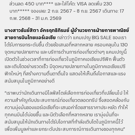
ส่วนลด 450 บาท**** และใส่โค้ด: VISA ลดเพิ่ม 230
บาท***** จองเลย: 2 ก.ย. 2567 - 8 ก.ย. 2567 เดินทาง: 17
ก.พ. 2568 - 31 ม.ค. 2569
นางสาวธันย์สิตา อัครฤทธิภิรมย์ ผู้อำนวยการฝ่ายการพาณิชย์
สายการบินไทยแอร์เอเชีย
กล่าวว่า แคมเปญ BIG SALE ของเรา
ได้รับการยกระดับขึ้น ด้วยข้อเสนอที่หลากหลาย ครอบคลุมใน 130
จุดหมายปลายทาง และบริการด้านการท่องเที่ยวต่างๆ แคมเปญนี้
เปิดตัวในช่วงเวลาที่การท่องเที่ยวในภูมิภาคเอเชียแปซิฟิก ฟื้นตัว
และเติบโตอย่างรวดเร็ว มีจุดหมายปลายทางในภูมิภาคเอเชียแปซิ
ฟิกใหม่ๆ ที่สร้างความตื่นตาตื่นใจ แสดงให้เห็นถึงโอกาสและแรง
สนับสนุนในภูมิภาคอย่างดี
“เราพบว่านักเดินทางมีไลฟ์สไตล์เลือกการท่องเที่ยวที่เปลี่ยนไป ให้
ความสำคัญกับประสบการณ์ท่องเที่ยวตลอดทริป ซึ่งสอดคล้องกับ
ความมุ่งมั่นของแอร์เอเชียที่จะเสนอค่าโดยสารราคาประหยัด ทำให้
ทุกคนบินได้บ่อยขึ้น และมีตัวเลือกที่หลากหลาย เรามุ่งมั่นที่จะ
สนับสนุนให้นักเดินทางได้รับโอกาสที่กำลังเติบโตในภูมิภาคนี้ไว้
เพื่อเพิ่มมูลค่าและยกระดับประสบการณ์การเดินทางของทุกคน”