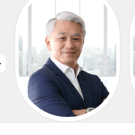
นายวิเชฐ ตันติวานิช