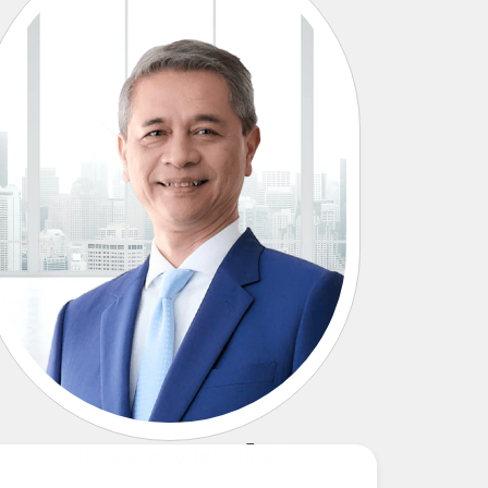
นายธรรศพลฐ์ แบเลเว็ลด์