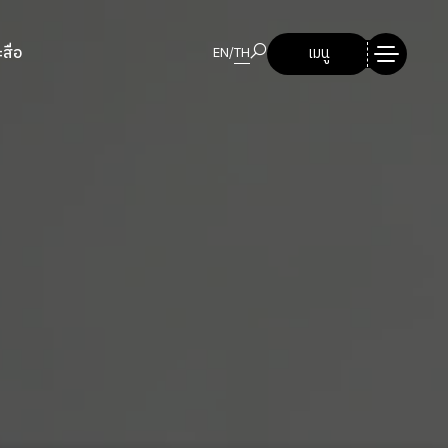
สื่อ
เมนู
EN
/
TH