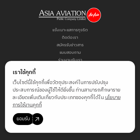
แจ้งเบาะแสการทุจริต
ติดต่อเรา
สมัครรับข่าวสาร
แบบสอบถาม
ร่วมงานกับเรา
ข้อกำหนดและเงื่อนไข
เราใช้คุกกี้
นโยบายคุ้มครองข้อมูลส่วนบุคคล
เว็บไซต์นี้ใช้คุกกี้เพื่อวัตถุประสงค์ในการปรับปรุง
แผนผังเว็บไซต์
ประสบการณ์ของผู้ใช้ให้ดียิ่งขึ้น ท่านสามารถศึกษาราย
ละเอียดเพิ่มเติมเกี่ยวกับประเภทของคุกกี้ได้ใน
นโยบาย
Direct Access to Fly AirAsia
การใช้งานคุกกี้
ยอมรับ
© สงวนลิขสิทธิ์ พ.ศ. 2569 บริษัท เอเชีย เอวิเอชั่น จำกัด (มหาชน)