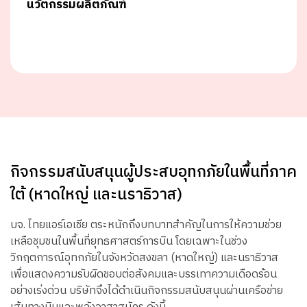
นวัตกรรมผลิตภัณฑ์
กิจกรรมสนับสนุนผู้ประสบอุทกภัยในพื้นที่ภาค
ใต้ (หาดใหญ่ และนราธิวาส)
บจ. ไทยแอร์เอเชีย ตระหนักถึงบทบาทสำคัญในการให้ความช่วย
เหลือชุมชนในพื้นที่ยุทธศาสตร์การบิน โดยเฉพาะในช่วง
วิกฤตการณ์อุทกภัยในจังหวัดสงขลา (หาดใหญ่) และนราธิวาส
เพื่อแสดงความรับผิดชอบต่อสังคมและบรรเทาความเดือดร้อน
อย่างเร่งด่วน บริษัทจึงได้ดำเนินกิจกรรมสนับสนุนผ่านเครือข่าย