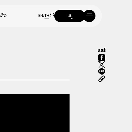
สื่อ
เมนู
EN
/
TH
แชร์