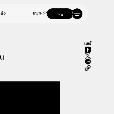
สื่อ
เมนู
EN
/
TH
แชร์
าน