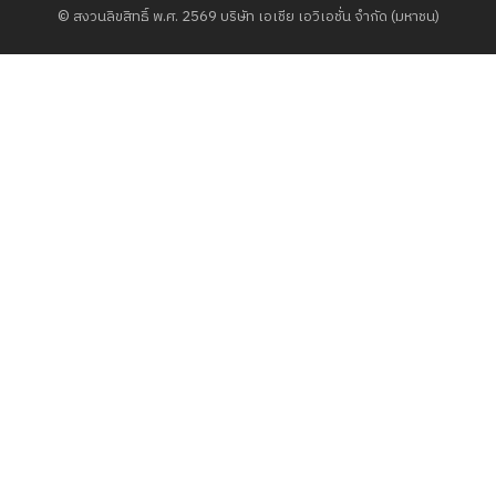
© สงวนลิขสิทธิ์ พ.ศ. 2569 บริษัท เอเชีย เอวิเอชั่น จำกัด (มหาชน)