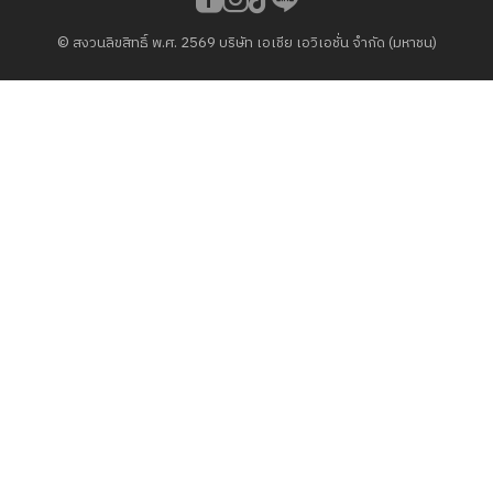
© สงวนลิขสิทธิ์ พ.ศ. 2569 บริษัท เอเชีย เอวิเอชั่น จำกัด (มหาชน)