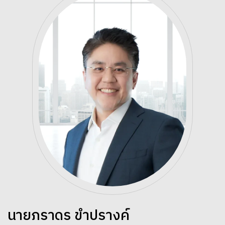
นายภราดร ขำปรางค์