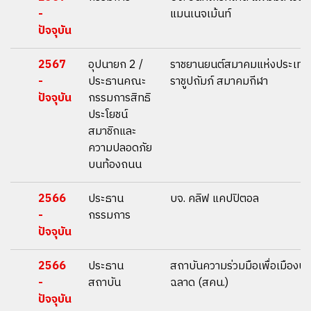
-
แมนเนจเม้นท์
ปัจจุบัน
2567
อุปนายก 2 /
ราชยานยนต์สมาคมแห่งประเท
-
ประธานคณะ
ราชูปถัมภ์ สมาคมกีฬา
ปัจจุบัน
กรรมการสิทธิ
ประโยชน์
สมาชิกและ
ความปลอดภัย
บนท้องถนน
2566
ประธาน
บจ. คลิฟ แคปปิตอล
-
กรรมการ
ปัจจุบัน
2566
ประธาน
สถาบันความร่วมมือเพื่อเมืองน่า
-
สถาบัน
ฉลาด (สคน.)
ปัจจุบัน