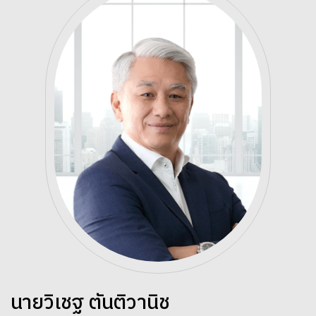
นายวิเชฐ ตันติวานิช