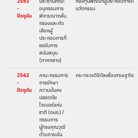
2563
ประธานคณะ
กองทุนพัฒนาผู้ประกอบการเทค
-
อนุกรรมการ
นวัตกรรม
ปัจจุบัน
พิจารณากลั่น
กรองและคัด
เลือกผู้
ประกอบการที่
ขอรับการ
สนับสนุน
(ภาคกลาง)
2562
คณะกรรมการ
กระทรวงดิจิทัลเพื่อเศรษฐกิจแ
-
การรักษา
ปัจจุบัน
ความมั่นคง
ปลอดภัย
ไซเบอร์แห่ง
ชาติ (กมช.) /
กรรมการ
ผู้ทรงคุณวุฒิ
ด้านการเงิน