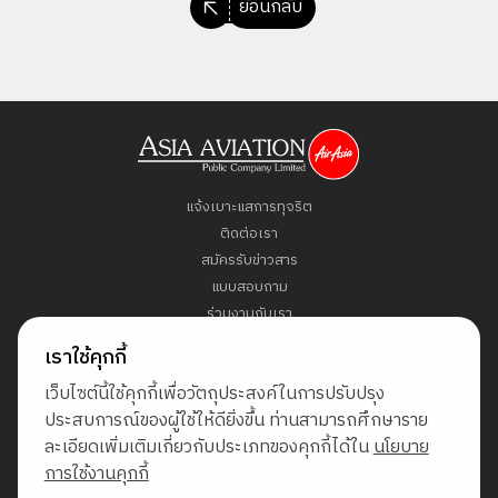
ย้อนกลับ
แจ้งเบาะแสการทุจริต
ติดต่อเรา
สมัครรับข่าวสาร
แบบสอบถาม
ร่วมงานกับเรา
ข้อกำหนดและเงื่อนไข
เราใช้คุกกี้
นโยบายคุ้มครองข้อมูลส่วนบุคคล
เว็บไซต์นี้ใช้คุกกี้เพื่อวัตถุประสงค์ในการปรับปรุง
แผนผังเว็บไซต์
ประสบการณ์ของผู้ใช้ให้ดียิ่งขึ้น ท่านสามารถศึกษาราย
ละเอียดเพิ่มเติมเกี่ยวกับประเภทของคุกกี้ได้ใน
นโยบาย
Direct Access to Fly AirAsia
การใช้งานคุกกี้