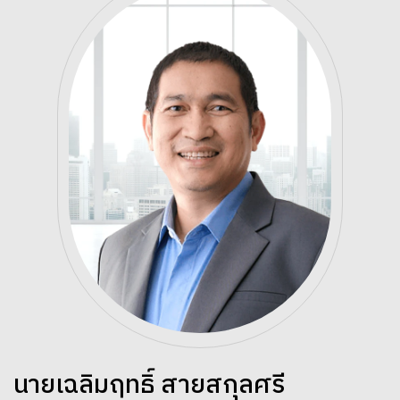
นายเฉลิมฤทธิ์ สายสกุลศรี