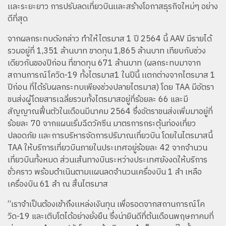
เเละระยะยาว การปรับลดเที่ยวบินเเละสร้างโอกาสธุรกิจใหม่ๆ อย่าง
ดีที่สุด
จากผลกระทบดังกล่าว ทำให้ไตรมาส 1 ปี 2564 นี้ AAV มีรายได้
รวมอยู่ที่ 1,351 ล้านบาท ขาดทุน 1,865 ล้านบาท เทียบกับช่วง
เดียวกันของปีก่อน ที่ขาดทุน 671 ล้านบาท (ผลกระทบมาจาก
สถานการณ์โควิด-19 ทั้งไตรมาส1 ในปีนี้ เเตกต่างจากไตรมาส 1
ปีก่อน ที่ได้รับผลกระทบเพียงช่วงปลายไตรมาส) โดย TAA มีอัตรา
ขนส่งผู้โดยสารเฉลี่ยรวมทั้งไตรมาสอยู่ที่ร้อยละ 66 และมี
สัญญาณฟื้นตัวในเดือนมีนาคม 2564 ซึ่งอัตราขนส่งเพิ่มมาอยู่ที่
ร้อยละ 70 จากแผนเริ่มฉีดวัคซีน มาตรการกระตุ้นท่องเที่ยว
ปลอดภัย เเละการบริหารจัดการปริมาณเที่ยวบิน โดยในไตรมาสนี้
TAA ให้บริการเที่ยวบินภายในประเทศอยู่ร้อยละ 42 จากจำนวน
เที่ยวบินทั้งหมด ส่วนเส้นทางบินระหว่างประเทศยังงดให้บริการ
ชั่วคราว พร้อมดำเนินตามเเผนลดจำนวนเครื่องบิน 1 ลำ เหลือ
เครื่องบิน 61 ลำ ณ สิ้นไตรมาส
“เราจำเป็นต้องเข้าถึงเเหล่งเงินทุน เพื่อรอดจากสถานการณ์โค
วิด-19 และเติบโตได้อย่างยั่งยืน ซึ่งน่ายินดีที่ต้นเดือนพฤษภาคมที่