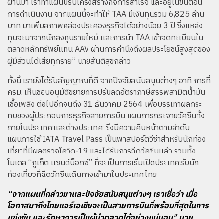
ผ่านมา เราทำแผนปรับโครงสร้างกิจการสำเร็จ และอยู่ในขั้นตอน
การดำเนินงาน จากแผนนี้จะทำให้ TAA มีเงินทุนรวม 6,825 ล้าน
บาท มาเพิ่มสภาพคล่องประคองธุรกิจได้อย่างน้อย 3 ปี ซึ่งแหล่ง
ทุนจะมาจากนักลงทุนรายใหม่ เเละการนำ TAA เข้าจดทะเบียนใน
ตลาดหลักทรัพย์เเทน AAV ผ่านการคำนึงถึงผลประโยชน์สูงสุดของ
ผู้มีส่วนได้เสียทุกราย” นายสันติสุขกล่าว
ทั้งนี้ เรายังได้รับสัญญาณที่ดี จากปัจจัยสนับสนุนต่างๆ อาทิ การที่
ครม. เห็นชอบอนุมัติขยายการปรับลดอัตราภาษีสรรพสามิตน้ำมัน
เชื้อเพลิง ต่อไปอีกจนถึง 31 ธันวาคม 2564 เพื่อบรรเทาผลกระ
ทบของผู้ประกอบการธุรกิจสายการบิน แผนการกระจายวัคซีนทั้ง
ภายในประเทศเเละต่างประเทศ ซึ่งมีความคืบหน้าตามลำดับ
แผนการใช้ IATA Travel Pass เป็นพาสปอร์ตวีซ่าสำหรับนักท่อง
เที่ยวที่มีผลตรวจโควิด-19 และได้รับการฉีดวัคซีนเเล้ว รวมทั้ง
โมเดล “ภูเก็ต เเซนด์บ็อกซ์” ที่จะเป็นการเริ่มเปิดประเทศรับนัก
ท่องเที่ยวที่ฉีดวัคซีนเดินทางเข้ามาในประเทศไทย
“จากแผนที่กล่าวมาเเละปัจจัยสนับสนุนต่างๆ เราเชื่อว่า เมื่อ
โอกาสมาถึงไทยแอร์เอเชียจะเป็นสายการบินที่พร้อมที่สุดในการ
เเข่งขัน และรักษาการเป็นผู้นำตลาดได้อย่างเเน่นอน” นาย