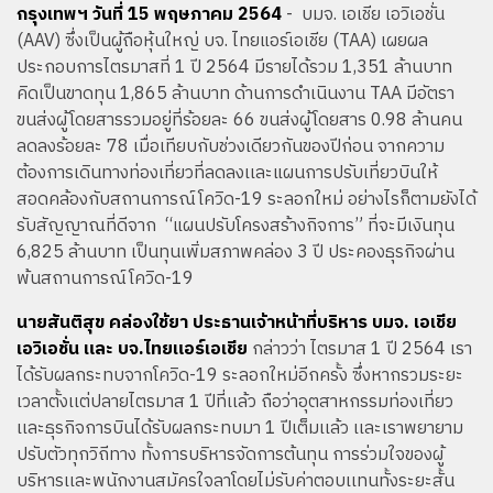
กรุงเทพฯ วันที่ 15 พฤษภาคม 2564
- บมจ. เอเชีย เอวิเอชั่น
(AAV) ซึ่งเป็นผู้ถือหุ้นใหญ่ บจ. ไทยแอร์เอเชีย (TAA) เผยผล
ประกอบการไตรมาสที่ 1 ปี 2564 มีรายได้รวม 1,351 ล้านบาท
คิดเป็นขาดทุน 1,865 ล้านบาท ด้านการดำเนินงาน TAA มีอัตรา
ขนส่งผู้โดยสารรวมอยู่ที่ร้อยละ 66 ขนส่งผู้โดยสาร 0.98 ล้านคน
ลดลงร้อยละ 78 เมื่อเทียบกับช่วงเดียวกันของปีก่อน จากความ
ต้องการเดินทางท่องเที่ยวที่ลดลงเเละแผนการปรับเที่ยวบินให้
สอดคล้องกับสถานการณ์โควิด-19 ระลอกใหม่ อย่างไรก็ตามยังได้
รับสัญญาณที่ดีจาก “แผนปรับโครงสร้างกิจการ” ที่จะมีเงินทุน
6,825 ล้านบาท เป็นทุนเพิ่มสภาพคล่อง 3 ปี ประคองธุรกิจผ่าน
พ้นสถานการณ์โควิด-19
นายสันติสุข คล่องใช้ยา ประธานเจ้าหน้าที่บริหาร บมจ. เอเชีย
เอวิเอชั่น และ บจ.ไทยแอร์เอเชีย
กล่าวว่า ไตรมาส 1 ปี 2564 เรา
ได้รับผลกระทบจากโควิด-19 ระลอกใหม่อีกครั้ง ซึ่งหากรวมระยะ
เวลาตั้งเเต่ปลายไตรมาส 1 ปีที่เเล้ว ถือว่าอุตสาหกรรมท่องเที่ยว
เเละธุรกิจการบินได้รับผลกระทบมา 1 ปีเต็มเเล้ว เเละเราพยายาม
ปรับตัวทุกวิถีทาง ทั้งการบริหารจัดการต้นทุน การร่วมใจของผู้
บริหารเเละพนักงานสมัครใจลาโดยไม่รับค่าตอบเเทนทั้งระยะสั้น