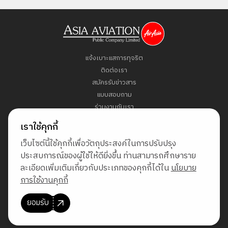
แจ้งเบาะแสการทุจริต
ติดต่อเรา
สมัครรับข่าวสาร
แบบสอบถาม
ร่วมงานกับเรา
ข้อกำหนดและเงื่อนไข
เราใช้คุกกี้
นโยบายคุ้มครองข้อมูลส่วนบุคคล
เว็บไซต์นี้ใช้คุกกี้เพื่อวัตถุประสงค์ในการปรับปรุง
แผนผังเว็บไซต์
ประสบการณ์ของผู้ใช้ให้ดียิ่งขึ้น ท่านสามารถศึกษาราย
ละเอียดเพิ่มเติมเกี่ยวกับประเภทของคุกกี้ได้ใน
นโยบาย
Direct Access to Fly AirAsia
การใช้งานคุกกี้
ยอมรับ
© สงวนลิขสิทธิ์ พ.ศ. 2569 บริษัท เอเชีย เอวิเอชั่น จำกัด (มหาชน)