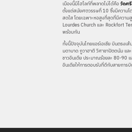
เมืองนี้มีไฮไลท์ที่พลาดไม่ได้คือ
วัดศร
ตั้งแต่สมัยศตวรรษที่ 10 ซึ่งมีคว
สดใส โดยเฉพาะหอสูงที่สุดที่มีความส
Lourdes Church และ Rockfort Temp
พร้อมกัน
ทั้งนี้ปัจจุบันไทยแอร์เอเชีย บินตรงเ
มดาบาด กูวาฮาติ วิศาขาปัตตนัม และเส
ชาวอินเดีย ประมาณร้อยละ 80-90 และมี
อินเดียให้การตอบรับที่ดีกับสายการบ