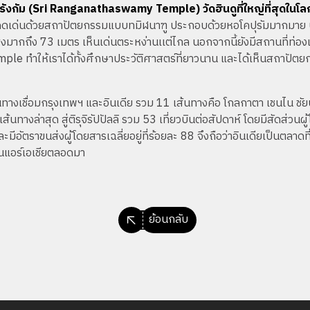
ีรังกัม (Sri Ranganathaswamy Temple) วัดฮินดูที่ใหญ่ที่สุดในโล
ามโดดเด่นด้วยสถาปัตยกรรมแบบทมิฬนาฑู ประกอบด้วยหอโคปุรัมมากมาย ป
ูงมากถึง 73 เมตร เห็นเด่นตระหง่านเเต่ไกล นอกจากนี้ยังมีสถานที่ท่อง
le ทำให้เราได้ทั้งศึกษาประวัติศาสตร์ที่ยาวนาน และได้เห็นสถาปัต
ส้นทางเชื่อมกรุงเทพฯ และอินเดีย รวม 11 เส้นทางคือ โกลกาตา เชนไน ชัยปุ
้นทางล่าสุด สู่ติรุจิรัปปัลลิ รวม 53 เที่ยวบินต่อสัปดาห์ โดยมีสัดส่ว
อัตราขนส่งผู้โดยสารเฉลี่ยอยู่ที่ร้อยละ 88 จึงถือว่าอินเดียเป็นตลาดที
ินแอร์เอเชียตลอดมา
ย้อนกลับ