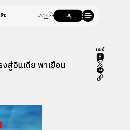
สื่อ
เมนู
EN
/
TH
แชร์
รงสู่อินเดีย พาเยือน