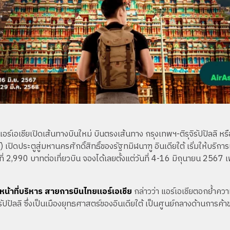
แอร์เอเชียเปิดเส้นทางบินใหม่ บินตรงเส้นทาง กรุงเทพฯ-ติรุจิรัปปัลลิ หรื
) เปิดประตูสู่มหานครศักดิ์สิทธิ์ของรัฐทมิฬนาฑู อินเดียใต้ เริ่มให้บริก
ี่ 2,990 บาทต่อเที่ยวบิน จองได้เลยตั้งแต่วันที่ 4-16 มิถุนายน 2567 เพื
าหน้าที่บริหาร สายการบินไทยแอร์เอเชีย
กล่าวว่า แอร์เอเชียตอกย้ำค
ุจิรัปปัลลิ ซึ่งเป็นเมืองยุทธศาสตร์ของอินเดียใต้ เป็นศูนย์กลางด้านก