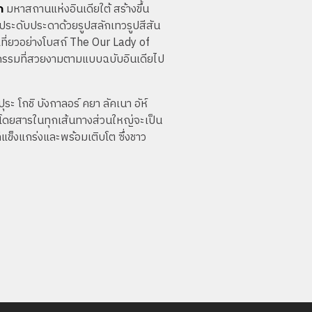
ก
มหาสถานแห่งอินเดียใต้ สร้างขึ้น
ระดับประดาด้วยรูปสลักเทวรูปสีสัน
เที่ยวอย่างโบสถ์ The Our Lady of
ยกรรมที่สวยงามตามแบบฉบับอินเดียไป
ระ โกชิ บังกาลอร์ คยา ลัคเนา อัห์
นผู้โดยสารในทุกเส้นทางส่วนใหญ่จะเป็น
่แข็งแกร่งและพร้อมเติบโต ซึ่งชาว