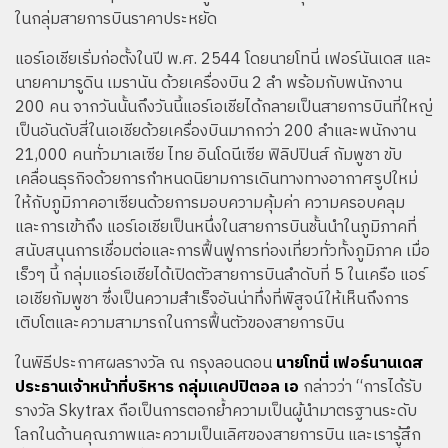
ในกลุ่มสายการบินราคาประหยัด
แอร์เอเชียเริ่มก่อตั้งในปี พ.ศ. 2544 โดยนายโทนี่ เฟอร์นันเดส และ
นายคามารูดิน เมรานัน ด้วยเครื่องบิน 2 ลำ พร้อมกับพนักงาน
200 คน จากวันนั้นถึงวันนี้แอร์เอเชียได้กลายเป็นสายการบินที่ใหญ่
เป็นอันดับสี่ในเอเชียด้วยเครื่องบินมากกว่า 200 ลำและพนักงาน
21,000 คนทั่วมาเลเซีย ไทย อินโดนีเซีย ฟิลิปปินส์ กัมพูชา ขับ
เคลื่อนธุรกิจด้วยการกำหนดนิยามการเดินทางทางอากาศรูปใหม่
ให้กับภูมิภาคอาเซียนด้วยการมอบความคุ้มค่า ความครอบคลุม
และการเข้าถึง แอร์เอเชียเป็นหนึ่งในสายการบินชั้นนำในภูมิภาคที่
สนับสนุนการเชื่อมต่อและการฟื้นฟูการท่องเที่ยวทั่วทั้งภูมิภาค เมื่อ
เร็วๆ นี้ กลุ่มแอร์เอเชียได้เปิดตัวสายการบินลำดับที่ 5 ในเครือ แอร์
เอเชียกัมพูชา ซึ่งเป็นความสำเร็จอันน่าทึ่งที่พิสูจน์ให้เห็นถึงการ
เติบโตและความสามารถในการฟื้นตัวของสายการบิน
ในพิธีประกาศผลรางวัล ณ กรุงลอนดอน
นายโทนี่ เฟอร์นานเดส
ประธานเจ้าหน้าที่บริหาร กลุ่มแคปปิตอล เอ
กล่าวว่า “การได้รับ
รางวัล Skytrax ถือเป็นการตอกย้ำความเป็นผู้นำมาตรฐานระดับ
โลกในด้านคุณภาพและความเป็นเลิศของสายการบิน และเรารู้สึก