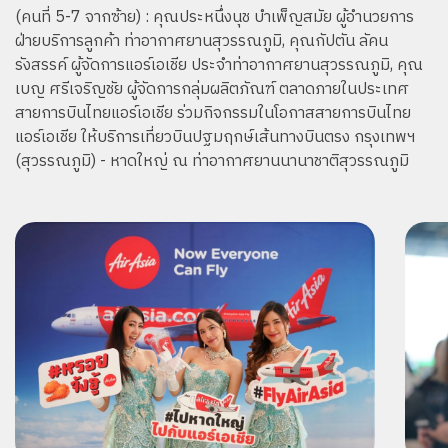
(คนที่ 5-7 จากซ้าย) : คุณประหนึ่งนุช บำเพ็ญสมัย ผู้อำนวยการ
ฝ่ายบริการลูกค้า ท่าอากาศยานสุวรรณภูมิ, คุณกัปตัน ลัคน
รังสรรค์ ผู้จัดการแอร์เอเชีย ประจำท่าอากาศยานสุวรรณภูมิ, คุณ
เบญ ศรีเจริญชัย ผู้จัดการกลุ่มผลิตภัณฑ์ ตลาดภายในประเทศ
สายการบินไทยแอร์เอเชีย ร่วมกิจกรรมในโอกาสสายการบินไทย
แอร์เอเชีย ให้บริการเที่ยวบินปฐมฤกษ์เส้นทางบินตรง กรุงเทพฯ
(สุวรรณภูมิ) - หาดใหญ่ ณ ท่าอากาศยานนานาชาติสุวรรณภูมิ