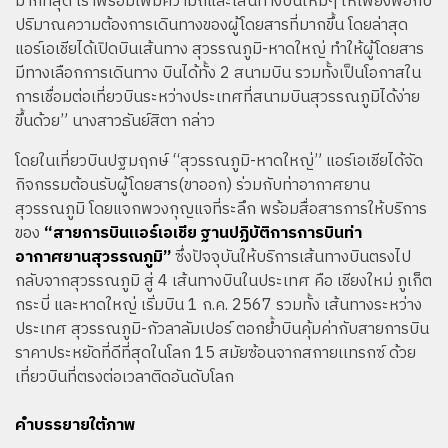
มากที่สุด เราพร้อมเพิ่มความถี่และเส้นทางบินใหม่ๆ ให้เพียงพอกับ
ปริมาณความต้องการเดินทางของผู้โดยสารที่มากขึ้น โดยล่าสุด
แอร์เอเชียได้เปิดบินเส้นทาง สุวรรณภูมิ-หาดใหญ่ ทำให้ผู้โดยสาร
มีทางเลือกการเดินทาง บินได้ทั้ง 2 สนามบิน รวมทั้งเป็นโอกาสใน
การเชื่อมต่อเที่ยวบินระหว่างประเทศที่สนามบินสุวรรณภูมิได้ง่าย
ขึ้นด้วย” นางสาวธันย์สิตา กล่าว
โดยในเที่ยวบินปฐมฤกษ์ “สุวรรณภูมิ-หาดใหญ่” แอร์เอเชียได้จัด
กิจกรรมต้อนรับผู้โดยสาร(ขาออก) ร่วมกับท่าอากาศยาน
สุวรรณภูมิ โดยแจกพวงกุญแจที่ระลึก พร้อมสื่อสารการให้บริการ
ของ
“สายการบินแอร์เอเชีย ฐานปฏิบัติการการบินท่า
อากาศยานสุวรรณภูมิ”
ซึ่งปัจจุบันให้บริการเส้นทางบินตรงไป
กลับจากสุวรรณภูมิ สู่ 4 เส้นทางบินในประเทศ คือ เชียงใหม่ ภูเก็ต
กระบี่ และหาดใหญ่ เริ่มบิน 1 ก.ค. 2567 รวมทั้ง เส้นทางระหว่าง
ประเทศ สุวรรณภูมิ-กัวลาลัมเปอร์ ตอกย้ำบินคุ้มค่ากับสายการบิน
ราคาประหยัดที่ดีที่สุดในโลก 15 สมัยซ้อนจากสกายเเทรกซ์ ด้วย
เที่ยวบินที่ตรงต่อเวลาติดอันดับโลก
คำบรรยายใต้ภาพ