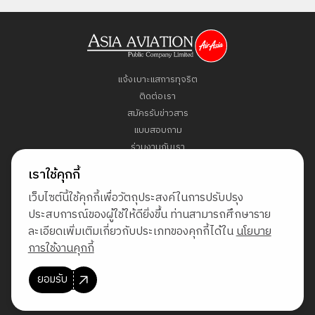
แจ้งเบาะแสการทุจริต
ติดต่อเรา
สมัครรับข่าวสาร
แบบสอบถาม
ร่วมงานกับเรา
ข้อกำหนดและเงื่อนไข
เราใช้คุกกี้
นโยบายคุ้มครองข้อมูลส่วนบุคคล
เว็บไซต์นี้ใช้คุกกี้เพื่อวัตถุประสงค์ในการปรับปรุง
แผนผังเว็บไซต์
ประสบการณ์ของผู้ใช้ให้ดียิ่งขึ้น ท่านสามารถศึกษาราย
ละเอียดเพิ่มเติมเกี่ยวกับประเภทของคุกกี้ได้ใน
นโยบาย
Direct Access to Fly AirAsia
การใช้งานคุกกี้
ยอมรับ
© สงวนลิขสิทธิ์ พ.ศ. 2569 บริษัท เอเชีย เอวิเอชั่น จำกัด (มหาชน)