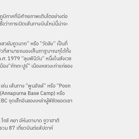
นภูมิภาคที่มีศักยภาพเติบโตอย่างต่อ
ื่อว่าการเปิดเส้นทางบินใหม่นี้น่าจะ
วยัมภูวนาถ” หรือ “วัดลิง” เป็นที่
ิวที่สามารถมองเห็นกาฐมาณฑุได้ทั้ง
.ศ. 1979 “ลุมพินีวัน” หนึ่งในสังเวช
มือง“ภักตะปูร์” เมืองหลวงเก่าแก่ของ
เช่น เส้นทาง “พูนฮิลล์” หรือ “Poon
มป์” (Annapurna Base Camp) หรือ
BC จุดเช็กอินของเหล่าผู้พิชิตยอดเขา
น โกชิ คยา อัห์มดาบาด กูวาฮาติ
รวม 87 เที่ยวบินต่อสัปดาห์