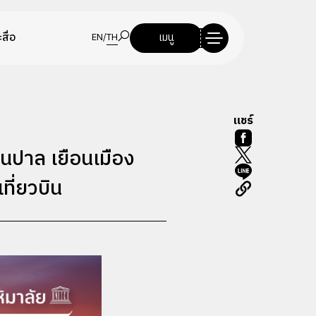
สื่อ
เมนู
EN
/
TH
แชร์
นปาล เยือนเมือง
ี่ยวบิน