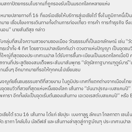
ยมชมสถาปัตยกรรมโบราณที่ถูกรองรับเป็นมรดกโลกหลายแห่ง
ยปลายทางที่ 16 ที่แอร์เอเชียให้บริการสู่เอเชียใต้ ซึ่งในภูมิภาคนี้เป็
กมาย เชื่อมโยงการเดินทางทั้งด้านการท่องเที่ยว การค้า การทำธุรกิจ จึงเช
น่นอน” นายสันติสุข กล่าว
บกลุ่มที่สนใจความสวยงามของเมือง วัฒธรรมที่เป็นเอกลักษณ์ เช่น “วัดส
ทธเจ้าทั้ง 4 ทิศ โดยชาวเนปาลเรียกกันว่า ดวงตาแห่งปัญญา เป็นจุดชมว
ที่ใหญ่ที่สุดของประเทศเนปาล ได้รับการขึ้นทะเบียนเป็นมรดกโลกเมื่อปี ค
สถานที่ประสูติของสมเด็จพระสัมมาสัมพุทธ “จัตุรัสกาฐมาณฑุดูร์บาร์”เ
านอื่นๆ อีกมากมายที่รอให้ทุกคนไปเยี่ยมชม
การผจญภัยชื่นชมธรรมชาติที่สวยงาม ในภูมิประเทศที่แตกต่างจากเมืองไทย 
เป็นจุดชมวิวที่สวยที่สุดแห่งหนึ่งของโลก เส้นทาง “อันนาปุรณะเบสแค
คารา อีกทั้งยังเป็นจุดเริ่มต้นของเส้นทาง เอเวอเรสต์เบสแคมป์” หรือ E
่เอเชียใต้ รวม 16 เส้นทาง ได้แก่ ชัยปุระ เบงกาลูรู ลัคเนา โกลกาตา เชนไ
าบัด ธากา โคลัมโบ มัลดีฟส์ และเส้นทางล่าสุดสู่กาฐมัณฑุ ประเทศเนปาล 