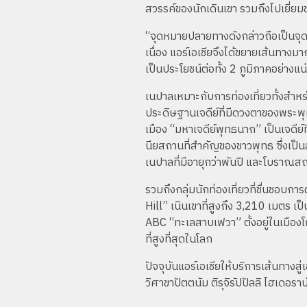
สวรรค์ของนักเดินเขา รวมถึงไปเยี่
“จุดหมายปลายทางดังกล่าวถือเป็นจุดหมา
เนื่อง แอร์เอเชียจึงได้ขยายเส้นทางมา
เป็นประโยชน์ต่อทั้ง 2 ภูมิภาคอย่างแ
เนปาลเหมาะกับการท่องเที่ยวทั้งสำหรั
ประดิษฐานเจดีย์ที่มีดวงตาของพระพุ
เมือง “มหาเจดีย์พุทธนาถ” เป็นเจดีย์
นียสถานที่สำคัญของชาวพุทธ ซึ่งเป็น
เนปาลที่มีอายุกว่าพันปี และโบราณสถ
รวมถึงกลุ่มนักท่องเที่ยวที่ชื่นชอบ
Hill” เนินเขาที่สูงถึง 3,210 เมตร 
ABC “ทะเลสาบเฟวา” ตั้งอยู่ในเมืองโพ
ที่สูงที่สุดในโลก
ปัจจุบันแอร์เอเชียให้บริการเส้นทางสู
วิศาขาปัตตนัม ติรุจิรัปปัลลิ ไฮเดอร