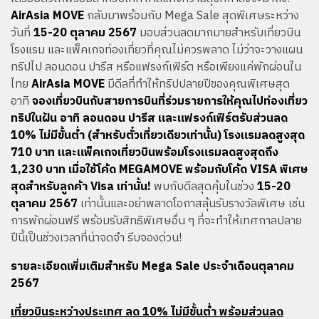
AirAsia MOVE
กลับมาพร้อมกับ Mega Sale สุดพิเศษระหว่าง
วันที่
15-20 ตุลาคม 2567
มอบส่วนลดมากมายสำหรับเที่ยวบิน
โรงแรม และแพ็คเกจท่องเที่ยวที่คุณไม่ควรพลาด ไม่ว่าจะวางแผน
ทริปไป ลอนดอน ปารีส หรือแฟรงก์เฟิร์ต หรือเพียงแค่พักผ่อนใน
ไทย
AirAsia MOVE
มีดีลที่ทำให้ทริปปลายปีของคุณพิเศษสุด
อาทิ
จองเที่ยวบินกับสายการบินที่ร่วมรายการให้คุณไปท่องเที่ยว
ทริปในฝัน อาทิ ลอนดอน ปารีส และแฟรงก์เฟิร์ตรับส่วนลด
10% ไม่มีขั้นต่ำ (สำหรับตั๋วเที่ยวเดียวเท่านั้น) โรงแรมลดสูงสุด
710 บาท และแพ็คเกจเที่ยวบินพร้อมโรงแรมลดสูงสุดถึง
1,230 บาท เมื่อใช้โค้ด MEGAMOVE พร้อมกับโค้ด VISA พิเศษ
สุดสำหรับลูกค้า Visa เท่านั้น!
พบกับดีลสุดคุ้มในช่วง
15-20
ตุลาคม 2567
เท่านั้นและอย่าพลาดโอกาสลุ้นรับรางวัลพิเศษ เช่น
การพักผ่อนฟรี พร้อมรับสิทธิพิเศษอื่น ๆ ที่จะทำให้เทศกาลปลาย
ปีนี้เป็นช่วงเวลาที่น่าจดจำ รีบจองด่วน!
รายละเอียดเพิ่มเติมสำหรับ Mega Sale ประจำเดือนตุลาคม
2567
เที่ยวบินระหว่างประเทศ ลด 10% ไม่มีขั้นต่ำ พร้อมส่วนลด