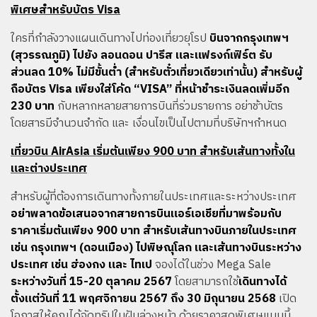
พิเศษสำหรับบัตร Visa
ใครที่กำลังวางแผนเดินทางไปท่องเที่ยวยุโรป
บินจากกรุงเทพฯ
(สุวรรณภูมิ) ไปยัง ลอนดอน ปารีส และแฟรงก์เฟิร์ต รับ
ส่วนลด 10% ไม่มีขั้นต่ำ (สำหรับตั๋วเที่ยวเดียวเท่านั้น) สำหรับผู้
ถือบัตร Visa เพียงใส่โค้ด “VISA” ที่หน้าชำระเงินลดเพิ่มอีก
230 บาท
กับหลากหลายสายการบินที่ร่วมรายการ อย่าช้าบัตร
โดยสารมีจำนวนจำกัด และ เงื่อนไขเป็นไปตามที่บริษัทฯกำหนด
เที่ยวบิน AirAsia เริ่มต้นเพียง 900 บาท สำหรับเส้นทางทั้งใน
และต่างประเทศ
สำหรับผู้ที่ต้องการเดินทางทั้งภายในประเทศและระหว่างประเทศ
อย่าพลาดข้อเสนอจากสายการบินแอร์เอเชียที่มาพร้อมกับ
ราคาเริ่มต้นเพียง 900 บาท สำหรับเส้นทางบินภายในประเทศ
เช่น กรุงเทพฯ (ดอนเมือง) ไปพิษณุโลก และเส้นทางบินระหว่าง
ประเทศ เช่น ฮ่องกง และ ไทเป
จองได้ในช่วง Mega Sale
ระหว่างวันที่ 15-20 ตุลาคม 2567
โดยสามารถใช้
เดินทางได้
ตั้งแต่วันที่ 11 พฤศจิกายน 2567 ถึง 30 มิถุนายน 2568
เปิด
โอกาสให้คุณได้จัดทริปในฝันล่วงหน้า ด้วยราคาสุดพิเศษแบบนี้