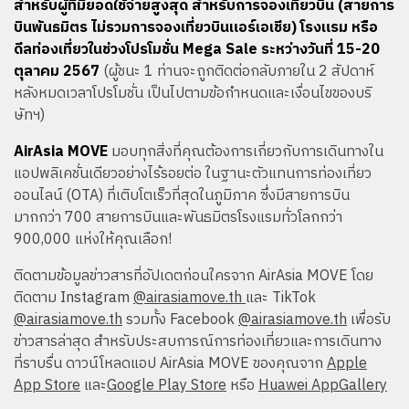
สำหรับผู้ที่มียอดใช้จ่ายสูงสุด สำหรับการจองเที่ยวบิน (สายการ
บินพันธมิตร ไม่รวมการจองเที่ยวบินแอร์เอเชีย) โรงแรม หรือ
ดีลท่องเที่ยวในช่วงโปรโมชั่น Mega Sale ระหว่างวันที่ 15-20
ตุลาคม 2567
(ผู้ชนะ 1 ท่านจะถูกติดต่อกลับภายใน 2 สัปดาห์
หลังหมดเวลาโปรโมชั่น เป็นไปตามข้อกำหนดและเงื่อนไขของบริ
ษัทฯ)
AirAsia MOVE
มอบทุกสิ่งที่คุณต้องการเกี่ยวกับการเดินทางใน
แอปพลิเคชั่นเดียวอย่างไร้รอยต่อ ในฐานะตัวแทนการท่องเที่ยว
ออนไลน์ (OTA) ที่เติบโตเร็วที่สุดในภูมิภาค ซึ่งมีสายการบิน
มากกว่า 700 สายการบินและพันธมิตรโรงแรมทั่วโลกกว่า
900,000 แห่งให้คุณเลือก!
ติดตามข้อมูลข่าวสารที่อัปเดตก่อนใครจาก AirAsia MOVE โดย
ติดตาม Instagram
@airasiamove.th
และ TikTok
@airasiamove.th
รวมทั้ง Facebook
@airasiamove.th
เพื่อรับ
ข่าวสารล่าสุด สำหรับประสบการณ์การท่องเที่ยวและการเดินทาง
ที่ราบรื่น ดาวน์โหลดแอป AirAsia MOVE ของคุณจาก
Apple
App Store
และ
Google Play Store
หรือ
Huawei AppGallery