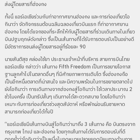
ส่งผู้โดยสารที่ฮ่องกง
ทั้งนี้ แอร์เอเชียร่วมกับท่าอากาศยานฮ่องกง และการท่องเที่ยวโอ
กินาว่า จัดกิจกรรมต้อนฉลิมฉลองเที่ยวบินแรก ที่ท่าอากาศยาน
ฮ่องกง โดยได้แจกของที่ระลึกให้กับผู้โดยสารที่ร่วมเดินทางในเที่ยว
บินปฐมฤกษ์ดังกล่าว ซึ่งเป็นเส้นทางที่ได้รับการตอบรับเป็นอย่างดี
มีอัตราการขนส่งผู้โดยสารอยู่ที่ร้อยละ 90
นายสันติสุข คล่องใช้ยา ประธานเจ้าหน้าที่บริหาร สายการบินไทย
แอร์เอเชีย กล่าวว่า เส้นทาง Fifth Freedom เป็นการขยายโอกาส
ฐานลูกค้าไปในตลาดอื่นๆ ที่มีศักยภาพการเติบโต ซึ่งฮ่องกงถือ
เป็นอีกหนึ่งตลาดที่น่าสนใจ และมีความพร้อมในการขยายตลาดไป
ยังโอกินาว่า การเดินทางจากฮ่องกงสู่โอกินาว่า ใช้เวลาประมาณ 2
ชั่วโมงครึ่ง เป็นทริปสั้นๆ เดินทางได้สะดวกสบาย โดยโอกินาว่า
เหมาะกับการท่องเที่ยวช่วงสุดสัปดาห์ หรือพักผ่อนริมชายหาด
สามารถท่องเที่ยวได้ทั้งปี
“แอร์เอเชียมีเส้นทางบินสู่โอกินาว่ามาถึง 3 เส้นทาง คือ บินตรงจาก
กรุงเทพ ไทเป และฮ่องกง โดยทุกเส้นทางได้รับการตอบรับที่ดี
ตอกย้ำว่าโอกินาว่าเป็นหนึ่งในจุดหมายปลายยอดนิยมทางด้านการ