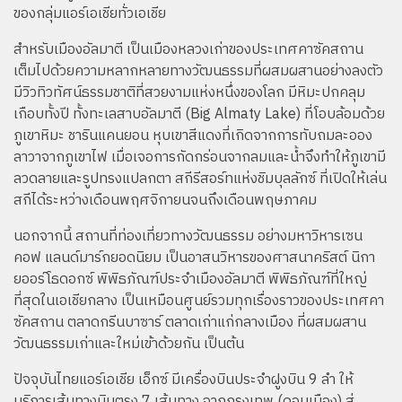
ของกลุ่มแอร์เอเชียทั่วเอเชีย
สำหรับเมืองอัลมาตี เป็นเมืองหลวงเก่าของประเทศคาซัคสถาน
เต็มไปด้วยความหลากหลายทางวัฒนธรรมที่ผสมผสานอย่างลงตัว
มีวิวทิวทัศน์ธรรมชาติที่สวยงามแห่งหนึ่งของโลก มีหิมะปกคลุม
เกือบทั้งปี ทั้งทะเลสาบอัลมาตี (Big Almaty Lake) ที่โอบล้อมด้วย
ภูเขาหิมะ ชารินแคนยอน หุบเขาสีแดงที่เกิดจากการทับถมละออง
ลาวาจากภูเขาไฟ เมื่อเจอการกัดกร่อนจากลมและน้ำจึงทำให้ภูเขามี
ลวดลายและรูปทรงแปลกตา ​สกีรีสอร์ทแห่งชิมบุลลักซ์ ที่เปิดให้เล่น
สกีได้ระหว่างเดือนพฤศจิกายนจนถึงเดือนพฤษภาคม
นอกจากนี้ สถานที่ท่องเที่ยวทางวัฒนธรรม อย่างมหาวิหารเซน
คอฟ แลนด์มาร์กยอดนิยม เป็นอาสนวิหารของศาสนาคริสต์ นิกา
ยออร์โธดอกซ์ พิพิธภัณฑ์ประจำเมืองอัลมาตี พิพิธภัณฑ์ที่ใหญ่
ที่สุดในเอเชียกลาง เป็นเหมือนศูนย์รวมทุกเรื่องราวของประเทศคา
ซัคสถาน ตลาดกรีนบาซาร์ ตลาดเก่าแก่กลางเมือง ที่ผสมผสาน
วัฒนธรรมเก่าและใหม่เข้าด้วยกัน เป็นต้น
ปัจจุบันไทยแอร์เอเชีย เอ็กซ์ มีเครื่องบินประจำฝูงบิน 9 ลำ ให้
บริการเส้นทางบินตรง 7 เส้นทาง จากกรุงเทพ (ดอนเมือง) สู่