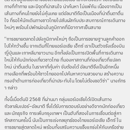
ทางที่ท้าทาย และมีจุดที่น่าสนใจ น่าค้นหา ไม่แพ้กัน เนื่องจากเป็น
เส้นทางที่คนไทยยังไม่คุ้นเคย แต่อัลมาตีถือเป็นเมืองที่น่าตื่นตาตื่น
ใจ ที่รอให้นักเดินทางชาวไทยไปสัมผัสกับประสบการณ์การเดินทาง
ใหม่ๆ พร้อมไปพักผ่อนในภูมิภาคที่มีอากาศเย็นสบาย
“การขยายตลาดไปยังภูมิภาคใหม่ๆ ถือเป็นการขยายฐานลูกค้าออก
ไปให้กว้างขึ้น จากเดิมที่ไทยแอร์เอเชีย เอ็กซ์ เราเป็นตัวจริงเรื่องบิน
ญี่ปุ่นและเกาหลีมายาวนาน อีกทั้งยังเป็นการเปิดพื้นที่การเดินทาง
ใหม่ให้กับนักท่องเที่ยวชาวไทย ที่มองหาสถานที่ท่องเที่ยวที่แปลก
ใหม่ น่าตื่นเต้น ในราคาที่คุ้มค่า จับต้องได้ อัลมาตีจึงเป็นอีกหนึ่ง
ทางเลือกที่พร้อมให้ชาวไทยออกไปค้นหาความสวยงาม สร้างความ
ทรงจำด้านการท่องเที่ยวที่น่าประทับใน โดยไม่ต้องขอวีซ่า” นางภัทร
า กล่าว
ทั้งนี้เมื่อต้นปี 2568 ที่ผ่านมา กลุ่มแอร์เอเชียได้เปิดเส้นทาง
กัวลาลัมเปอร์–อัลมาตี ซึ่งได้รับการตอบรับอย่างดีจากนักท่องเที่ยว
และนักธุรกิจ การเพิ่มกรุงเทพฯ เป็นฮับที่สองในการเชื่อมต่อสู่คา
ซัคสถานครั้งนี้ นับเป็นการเร่งกลยุทธ์ของไทยแอร์เอเชีย เอ็กซ์ ใน
การขยายสู่ตลาดใหม่ พร้อมทั้งเสริมความแข็งแกร่งให้กับเครือข่าย