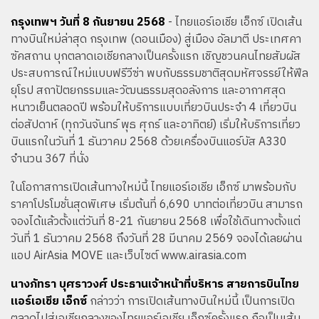
กรุงเทพฯ วันที่ 8 กันยายน 2568
- ไทยแอร์เอเชีย เอ็กซ์ เปิดเส้น
ทางบินใหม่ล่าสุด กรุงเทพ (ดอนเมือง) สู่เมือง อัลมาตี ประเทศคา
ซัคสถาน บุกตลาดเอเชียกลางเป็นครั้งแรก เชิญชวนคนไทยสัมผัส
ประสบการณ์ใหม่แบบฟรีวีซ่า พบกับธรรมชาติสุดมหัศจรรย์ให้ฟีล
ยุโรป สถาปัตยกรรมและวัฒนธรรมสุดอลังการ และอากาศสุด
หนาวเย็นตลอดปี พร้อมให้บริการแบบเที่ยวบินประจำ 4 เที่ยวบิน
ต่อสัปดาห์ (ทุกวันจันทร์ พุธ ศุกร์ และอาทิตย์) เริ่มให้บริการเที่ยว
บินแรกในวันที่ 1 ธันวาคม 2568 ด้วยเครื่องบินแอร์บัส A330
จำนวน 367 ที่นั่ง
ในโอกาสการเปิดเส้นทางใหม่นี้ ไทยแอร์เอเชีย เอ็กซ์ มาพร้อมกับ
ราคาโปรโมชั่นสุดพิเศษ เริ่มต้นที่ 6,690 บาทต่อเที่ยวบิน สามารถ
จองได้แล้วตั้งแต่วันที่ 8-21 กันยายน 2568 เพื่อใช้เดินทางตั้งแต่
วันที่ 1 ธันวาคม 2568 ถึงวันที่ 28 มีนาคม 2569 จองได้เลยผ่าน
แอป AirAsia MOVE และเว็บไซต์ www.airasia.com
นางภัทรา บุศราวงศ์ ประธานเจ้าหน้าที่บริหาร สายการบินไทย
แอร์เอเชีย เอ็กซ์
กล่าวว่า การเปิดเส้นทางบินใหม่นี้ เป็นการเปิด
ตลาดไปสู่เอเชียกลางของไทยแอร์เอเชีย เอ็กซ์ครั้งแรก ถือเป็นเส้น