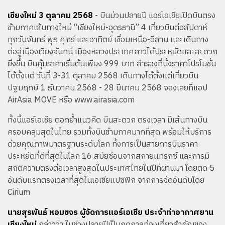
เชียงใหม่ 3 ตุลาคม 2568
- บินม่วนปลายปี แอร์เอเชียเปิดบินตรง
ข้ามภาคเส้นทางใหม่ “เชียงใหม่-อุดรธานี” 4 เที่ยวบินต่อสัปดาห์
ทุกวันจันทร์ พุธ ศุกร์ และอาทิตย์ เชื่อมเหนือ-อีสาน เเละเดินทาง
ต่อสู่เมืองเวียงจันทน์ เมืองหลวงประเทศลาวได้ประหยัดเเละสะดวก
ยิ่งขึ้น บินคุ้มราคาเริ่มต้นเพียง 999 บาท สำรองที่นั่งราคาโปรโมชั่น
ได้ตั้งเเต่ วันที่ 3-31 ตุลาคม 2568 เดินทางได้ตั้งเเต่เที่ยวบิน
ปฐมฤกษ์ 1 ธันวาคม 2568 - 28 มีนาคม 2568 จองเลยที่แอป
AirAsia MOVE หรือ
www.airasia.com
ทั้งนี้แอร์เอเชีย ตอกย้ำแนวคิด บินสะดวก ตรงเวลา มีเส้นทางบิน
ครอบคลุมสุดในไทย รวมทั้งบินข้ามภาคมากที่สุด พร้อมให้บริการ
ด้วยคุณภาพมาตรฐานระดับโลก ทั้งการเป็นสายการบินราคา
ประหยัดที่ดีที่สุดในโลก 16 สมัยซ้อนจากสกายเเทรกซ์ และการมี
สถิติความตรงต่อเวลาสูงสุดในประเทศไทยในปีที่่ผ่านมา โดยติด 5
อันดับเเรกตรงเวลาที่สุดในเอเชียเเปซิฟิก จากการจัดอันดับโดย
Cirium
นายสุรพันธ์ หอมขจร ผู้จัดการแอร์เอเชีย ประจำท่าอากาศยาน
เชียงใหม่
กล่าวว่า ในช่วงปลายปีเป็นฤดูกาลท่องเที่ยวสำคัญของ