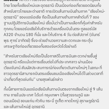
ไทย โดยทั้งเชียงใหม่เเละอุดรธานี เป็นเมืองท่องเที่ยวยอดนิยมทั้ง
สำหรับชาวไทยและต่างชาติ การเปิดเส้นทางบินข้ามภาค “เชียงใหม่-
อุดรธานี” ของเเอร์เอเชีย ถือเป็นเส้นทางข้ามภาคลำดับที่ 7 ของ
ฐานปฏิบัติการบินเชียงใหม่ เชื่อมั่นว่าเป็นทางเลือกที่คุ้มค่าสำหรับ
ทุกคน โดยแอร์เอเชียให้บริการด้วยเครื่องบินในตระกูลแอร์บัส
A320 จำนวน 180 ที่นั่ง และให้บริการ 4 วัน ต่อสัปดาห์ (จันทร์
พุธ ศุกร์ อาทิตย์) ซึ่งจะช่วยอำนวยความสะดวกเเละกระตุ้น
เศรษฐกิจท่องเที่ยวของทั้งสองจังหวัดได้อย่างดี
“สำหรับชาวเชียงใหม่ถือเป็นโอกาสดีในการบินสะดวกง่ายขึ้นสู่
อุดรธานี หรือเเม้เเต่การเชื่อมต่อไปที่ประเทศลาว ผ่านเมือง
เวียงจันทน์ สัมผัสประสบการณ์ท่องเที่ยวเดินทางใหม่ๆ ในขณะที่
ชาวอุดรธานีสามารถบินตรงเยี่ยมชมเมืองเชียงใหม่ได้ในช่วงเวลาที่
น่าเที่ยวที่สุดเช่นกัน” นายสุรพันธ์กล่าว
ทั้งนี้สายการบินแอร์เอเชียมีเส้นทางบินตรงจากเชียงใหม่ สู่ 9 เส้น
ทาง ภายในประเทศ ได้เเก่ กรุงเทพฯ (ทั้งสุวรรณภูมิ และ
ดอนเมือง) ขอนแก่น หัวหิน กระบี่ ภูเก็ต หาดใหญ่ สุราษฎร์ธานี
และเส้นทางใหม่สู่ อุดรธานี