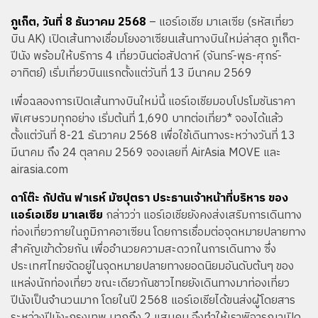
ภูเก็ต, วันที่ 8 ธันวาคม 2568
– แอร์เอเชีย มาเลเซีย (รหัสเที่ยว
บิน AK) เปิดเส้นทางเชื่อมโยงอาเซียนเส้นทางบินใหม่ล่าสุด ภูเก็ต-
ปีนัง พร้อมให้บริการ 4 เที่ยวบินต่อสัปดาห์ (จันทร์-พุธ-ศุกร์-
อาทิตย์) เริ่มเที่ยวบินแรกตั้งแต่วันที่ 13 มีนาคม 2569
เพื่อฉลองการเปิดเส้นทางบินใหม่นี้ แอร์เอเชียมอบโปรโมชันราคา
พิเศษรวมทุกอย่าง เริ่มต้นที่ 1,690 บาทต่อเที่ยว* จองได้แล้ว
ตั้งแต่วันที่ 8-21 ธันวาคม 2568 เพื่อใช้เดินทางระหว่างวันที่ 13
มีนาคม ถึง 24 ตุลาคม 2569 จองเลยที่ AirAsia MOVE และ
airasia.com
ดาโต๊ะ กัปตัน ฟาเรห์ มัซปุตรา ประธานเจ้าหน้าที่บริหาร ของ
แอร์เอเชีย มาเลเซีย
กล่าวว่า แอร์เอเชียยังคงส่งเสริมการเดินทาง
ท่องเที่ยวภายในภูมิภาคอาเซียน โดยการเชื่อมต่อจุดหมายปลายทาง
สำคัญเข้าด้วยกัน เพื่ออำนวยความสะดวกในการเดินทาง ซึ่ง
ประเทศไทยจัดอยู่ในจุดหมายปลายทางยอดนิยมอันดับต้นๆ ของ
แหล่งนักท่องเที่ยว ขณะเดียวกันชาวไทยยังเดินทางมาท่องเที่ยว
ปีนังเป็นจำนวนมาก โดยในปี 2568 แอร์เอเชียได้ขนส่งผู้โดยสาร
ระหว่างปีนัง-กรุงเทพ มากถึง 2 แสนคน จึงทำให้เราพิจารณาเปิด