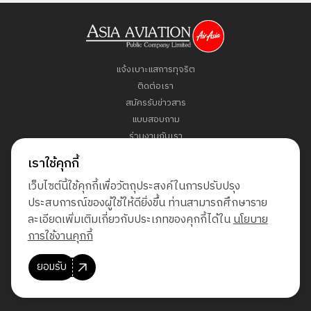
แจ้งเบาะแสการทุจริต
ติดต่อเรา
สมัครรับข่าวสาร
แบบสอบถาม
ร่วมงานกับเรา
ข้อกำหนดและเงื่อนไข
เราใช้คุกกี้
นโยบายคุ้มครองข้อมูลส่วนบุคคล
เว็บไซต์นี้ใช้คุกกี้เพื่อวัตถุประสงค์ในการปรับปรุง
แผนผังเว็บไซต์
ประสบการณ์ของผู้ใช้ให้ดียิ่งขึ้น ท่านสามารถศึกษาราย
ละเอียดเพิ่มเติมเกี่ยวกับประเภทของคุกกี้ได้ใน
นโยบาย
Direct Access to Fly AirAsia
การใช้งานคุกกี้
ยอมรับ
© สงวนลิขสิทธิ์ พ.ศ. 2569 บริษัท เอเชีย เอวิเอชั่น จำกัด (มหาชน)