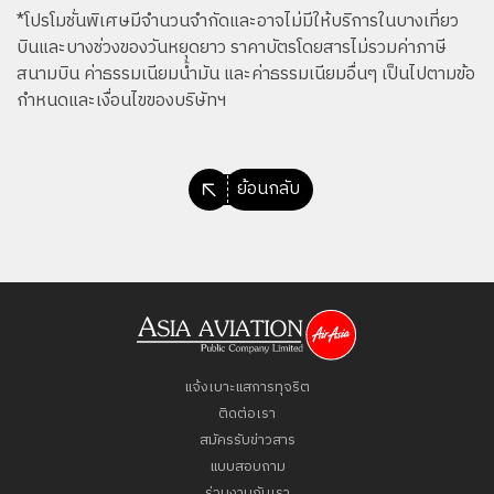
*โปรโมชั่นพิเศษมีจำนวนจำกัดและอาจไม่มีให้บริการในบางเที่ยว
บินและบางช่วงของวันหยุดยาว ราคาบัตรโดยสารไม่รวมค่าภาษี
สนามบิน ค่าธรรมเนียมน้ำมัน และค่าธรรมเนียมอื่นๆ เป็นไปตามข้อ
กำหนดและเงื่อนไขของบริษัทฯ
ย้อนกลับ
แจ้งเบาะแสการทุจริต
ติดต่อเรา
สมัครรับข่าวสาร
แบบสอบถาม
ร่วมงานกับเรา