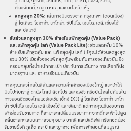
สู่ ดานัง, ญาจาง, สิงคโปร์, ไทเป, มาเก๊า, ฉงชิ่ง, ซีอาน,
เวียงจันทน์, กาฐมาณฑุ และ ยะโฮร์บาห์รู
ลดสูงสุด 20%:
เส้นทางบินตรงจาก กรุงเทพฯ (ดอนเมือง)
สู่ โตเกียว, โอซาก้า, นาโกย่า, ซัปโปโร, เซนได, เดลี, เซี่ยงไฮ้
และ อัลมาตี
รับส่วนลดสูงสุด 30% สำหรับแพ็กสุดคุ้ม (Value Pack)
และแพ็กสุดคุ้ม ไลท์ (Value Pack Lite):
ส่วนลดเพิ่ม 10%
สำหรับแพ็กสุดคุ้ม และ แพ็กสุดคุ้ม ไลท์ ให้คุณได้ส่วนลดสูงสุด
รวม 30% เมื่อสั่งจองแพ็กสุดคุ้มพร้อมกับการจองเที่ยวบิน ซึ่ง
ครอบคลุมทั้งน้ำหนักกระเป๋า ประกันการเดินทาง การเลือกที่นั่ง
มาตรฐาน และ อาหารร้อนบนเที่ยวบิน
หากคุณหลงใหลในสีสันและความคึกคักของเมืองใหญ่ แนะนำให้
บินไปกับเราสู่ ดานัง ไทเป สิงคโปร์ และฉงชิ่ง หรือบินไกลไปกับเส้น
ทางยอดฮิตของไทยแอร์เอเชีย เอ็กซ์ (XJ) สู่ โตเกียว โอซาก้า นาโก
ย่า ซัปโปโร เซนได เดลี เซี่ยงไฮ้ และอัลมาตี แต่หากคุณชื่นชอบการ
พักผ่อนริมชายหาด ก็สามารถเปลี่ยนบรรยากาศจากตึกระฟ้าไปสูด
กลิ่นอายทะเลบนเกาะสวยๆ อย่าง บาหลี และมัลดีฟส์ หรือทอดน่อง
ริมชายฝั่งที่ ภูเก็ต กระบี่ และญาจาง เพื่อการพักผ่อนที่สมบูรณ์