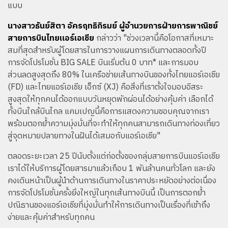
แบบ
นางสาวธันย์สิตา อัครฤทธิภิรมย์ ผู้อำนวยการฝ่ายการพาณิชย์
สายการบินไทยแอร์เอเชีย
กล่าวว่า "ช่วงเวลานี้คือโอกาสที่เหมาะ
สมที่สุดสำหรับผู้โดยสารในการวางแผนการเดินทางตลอดทั้งปี
การจัดโปรโมชั่น BIG SALE บินเริ่มต้น 0 บาท* และการมอบ
ส่วนลดสูงสุดถึง 80% ในเครือข่ายเส้นทางบินของทั้งไทยแอร์เอเชีย
(FD) และไทยแอร์เอเชีย เอ็กซ์ (XJ) คือสิ่งที่เราตั้งใจมอบอิสระ
สูงสุดให้ทุกคนได้ออกแบบวันหยุดพักผ่อนได้อย่างคุ้มค่า เลือกได้
ทั้งบินใกล้บินไกล แคมเปญนี้คือการแสดงความขอบคุณจากเรา
พร้อมตอกย้ำความมุ่งมั่นที่จะทำให้ทุกคนสามารถเดินทางท่องเที่ยว
สู่จุดหมายปลายทางในฝันได้เสมอกับแอร์เอเชีย"
ตลอดระยะเวลา 25 ปีนับตั้งแต่ก่อตั้งของกลุ่มสายการบินแอร์เอเชีย
เราได้ให้บริการผู้โดยสารมาแล้วเกือบ 1 พันล้านคนทั่วโลก และยัง
คงเดินหน้าเป็นผู้นำด้านการเดินทางในราคาประหยัดอย่างต่อเนื่อง
การจัดโปรโมชั่นครั้งยิ่งใหญ่ในทุกเส้นทางบินนี้ เป็นการตอกย้ำ
ปณิธานของแอร์เอเชียที่มุ่งมั่นทำให้การเดินทางเป็นเรื่องที่เข้าถึง
ง่ายและคุ้มค่าสำหรับทุกคน