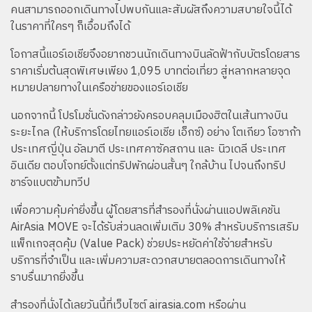
คนสามารถออกเดินทางไปพบกันและสัมผัสถึงความสบายใจนี้ได้
ในราคาที่ใครๆ ก็เอื้อมถึงได้
โอกาสนี้แอร์เอเชียจึงอยากชวนนักเดินทางบินลัดฟ้ากับบัตรโดยสาร
ราคาเริ่มต้นสุดพิเศษเพียง 1,095 บาทต่อเที่ยว สู่หลากหลายจุด
หมายปลายทางในเครือข่ายของแอร์เอเชีย
นอกจากนี้ โปรโมชั่นดังกล่าวยังครอบคลุมเมืองฮิตในเส้นทางบิน
ระยะไกล (ให้บริการโดยไทยแอร์เอเชีย เอ็กซ์) อย่าง โตเกียว โอซาก้า
ประเทศญี่ปุ่น อัลมาตี ประเทศคาซัคสถาน และ นิวเดลี ประเทศ
อินเดีย ตอบโจทย์ตั้งแต่ทริปพักผ่อนสั้นๆ ใกล้บ้าน ไปจนถึงทริป
ชาร์จแบตข้ามทวีป
เพื่อความคุ้มค่ายิ่งขึ้น ผู้โดยสารที่สำรองที่นั่งผ่านแอปพลิเคชัน
AirAsia MOVE จะได้รับส่วนลดเพิ่มเติม 30% สำหรับบริการเสริม
แพ็กเกจสุดคุ้ม (Value Pack) ช่วยประหยัดค่าใช้จ่ายสำหรับ
บริการที่จำเป็น และเพิ่มความสะดวกสบายตลอดการเดินทางให้
ราบรื่นมากยิ่งขึ้น
สำรองที่นั่งได้เลยวันนี้ที่เว็บไซต์ airasia.com หรือผ่าน