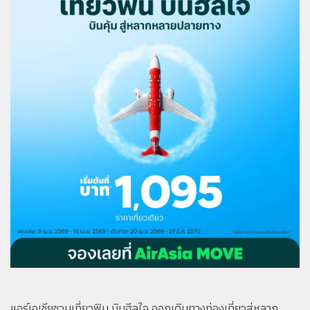
แอร์เอเชียชวนเที่ยวฟิน บินฮีลใจ ออกเดินทางท่องเที่ยวสู่หลาก