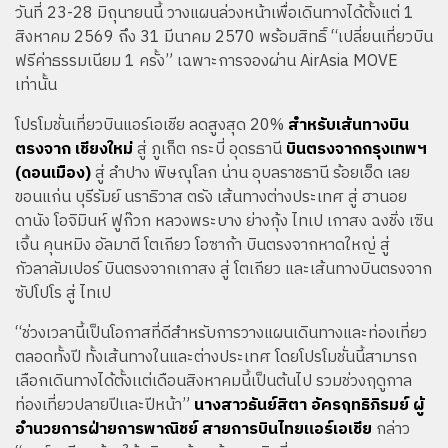
วันที่ 23-28 มิถุนายนนี้ วางแผนล่วงหน้าเพื่อเดินทางได้ตั้งแต่ 1
สิงหาคม 2569 ถึง 31 มีนาคม 2570 พร้อมสิทธิ์ “เปลี่ยนเที่ยวบิน
ฟรีค่าธรรมเนียม 1 ครั้ง” เฉพาะการจองผ่าน AirAsia MOVE
เท่านั้น
โปรโมชั่นเที่ยวบินแอร์เอเชีย ลดสูงสุด 20%
สำหรับเส้นทางบิน
ตรงจาก เชียงใหม่
สู่ ภูเก็ต กระบี่ อุดรธานี
บินตรงจากกรุงเทพฯ
(ดอนเมือง)
สู่ ลำปาง พิษณุโลก น่าน อุบลราชธานี ร้อยเอ็ด เลย
ขอนแก่น บุรีรัมย์ นราธิวาส ตรัง เส้นทางต่างประเทศ สู่ ฮานอย
ดานัง โอจิมินห์ ฟูก๊วก หลวงพระบาง ย่างกุ้ง ไทเป เกาสง ฉงชิ่ง เซิน
เจิ้น คุนหมิง อัลมาตี โตเกียว โอซาก้า บินตรงจากหาดใหญ่ สู่
กัวลาลัมเปอร์ บินตรงจากเกาสง สู่ โตเกียว และเส้นทางบินตรงจาก
ซัปโปโร สู่ ไทเป
“ช่วงเวลานี้เป็นโอกาสที่ดีสำหรับการวางแผนเดินทางและท่องเที่ยว
ตลอดทั้งปี ทั้งเส้นทางในและต่างประเทศ โดยโปรโมชั่นนี้สามารถ
เลือกเดินทางได้ตั้งเเต่เดือนสิงหาคมนี้เป็นต้นไป รวมช่วงฤดูกาล
ท่องเที่ยวปลายปีเเละปีหน้า”
นางสาวธันย์สิตา อัครฤทธิภิรมย์ ผู้
อำนวยการฝ่ายการพาณิชย์ สายการบินไทยแอร์เอเชีย
กล่าว