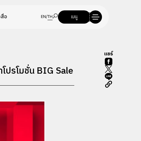
สื่อ
เมนู
EN
/
TH
แชร์
ำโปรโมชั่น BIG Sale