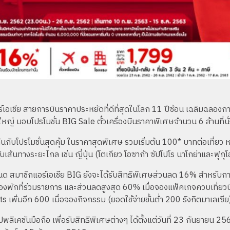
์เอเชีย สายการบินราคาประหยัดที่ดีที่สุดในโลก 11 ปีซ้อน เฉลิมฉลองการ
 มอบโปรโมชั่น BIG Sale ตั๋วเครื่องบินราคาพิเศษจำนวน 6 ล้านที่นั่
นกับโปรโมชั่นสุดคุ้ม ในราคาสุดพิเศษ รวมเริ่มต้น 100* บาทต่อเที่ยว หร
บเส้นทางระยะไกล เช่น ญี่ปุ่น (โตเกียว โอซาก้า ซัปโปโร นาโกย่าและฟุก
หนด สมาชิกแอร์เอเชีย BIG ยังจะได้รับสิทธิพิเศษส่วนลด 16% สำหรับการ
พักที่ร่วมรายการ และส่วนลดสูงสุด 60% เมื่อจองแพ็คเกจควบเที่ยวบิ
 เพิ่มอีก 600 เมื่อจองกิจกรรม (ยอดใช้จ่ายขั้นต่ำ 200 ริงกิตมาเลเซีย
ลิเคชันมือถือ เพื่อรับสิทธิพิเศษต่างๆ ได้ตั้งแต่วันที่ 23 กันยายน