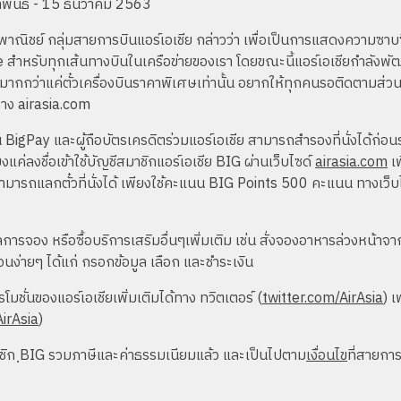
มภาพันธ์ - 15 ธันวาคม 2563
รพาณิชย์ กลุ่มสายการบินแอร์เอเชีย กล่าวว่า เพื่อเป็นการแสดงความซา
สำหรับทุกเส้นทางบินในเครือข่ายของเรา โดยขณะนี้แอร์เอเชียกำลังพัฒน
็นมากกว่าแค่ตั๋วเครื่องบินราคาพิเศษเท่านั้น อยากให้ทุกคนรอติดตามส่
ทาง airasia.com
น BigPay และผู้ถือบัตรเครดิตร่วมแอร์เอเชีย สามารถสำรองที่นั่งได้ก่อ
ยงแค่ลงชื่อเข้าใช้บัญชีสมาชิกแอร์เอเชีย BIG ผ่านเว็บไซด์
airasia.com
เพ
สามารถแลกตั๋วที่นั่งได้ เพียงใช้คะแนน BIG Points 500 คะแนน ทางเว็
ลการจอง หรือซื้อบริการเสริมอื่นๆเพิ่มเติม เช่น สั่งจองอาหารล่วงหน้า
นง่ายๆ ได้แก่ กรอกข้อมูล เลือก และชำระเงิน
มชั่นของแอร์เอเชียเพิ่มเติมได้ทาง ทวิตเตอร์ (
twitter.com/AirAsia
) เ
irAsia
)
าชิก ฺBIG รวมภาษีและค่าธรรมเนียมแล้ว และเป็นไปตาม
เงื่อนไข
ที่สายก