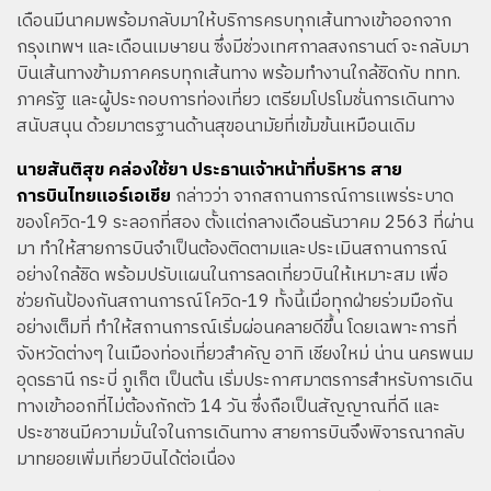
เดือนมีนาคมพร้อมกลับมาให้บริการครบทุกเส้นทางเข้าออกจาก
กรุงเทพฯ และเดือนเมษายน ซึ่งมีช่วงเทศกาลสงกรานต์ จะกลับมา
บินเส้นทางข้ามภาคครบทุกเส้นทาง พร้อมทำงานใกล้ชิดกับ ททท.
ภาครัฐ และผู้ประกอบการท่องเที่ยว เตรียมโปรโมชั่นการเดินทาง
สนับสนุน ด้วยมาตรฐานด้านสุขอนามัยที่เข้มข้นเหมือนเดิม
นายสันติสุข คล่องใช้ยา ประธานเจ้าหน้าที่บริหาร สาย
การบินไทยแอร์เอเชีย
กล่าวว่า จากสถานการณ์การเเพร่ระบาด
ของโควิด-19 ระลอกที่สอง ตั้งเเต่กลางเดือนธันวาคม 2563 ที่ผ่าน
มา ทำให้สายการบินจำเป็นต้องติดตามและประเมินสถานการณ์
อย่างใกล้ชิด พร้อมปรับเเผนในการลดเที่ยวบินให้เหมาะสม เพื่อ
ช่วยกันป้องกันสถานการณ์โควิด-19 ทั้งนี้เมื่อทุกฝ่ายร่วมมือกัน
อย่างเต็มที่ ทำให้สถานการณ์เริ่มผ่อนคลายดีขึ้น โดยเฉพาะการที่
จังหวัดต่างๆ ในเมืองท่องเที่ยวสำคัญ อาทิ เชียงใหม่ น่าน นครพนม
อุดรธานี กระบี่ ภูเก็ต เป็นต้น เริ่มประกาศมาตรการสำหรับการเดิน
ทางเข้าออกที่ไม่ต้องกักตัว 14 วัน ซึ่งถือเป็นสัญญาณที่ดี และ
ประชาชนมีความมั่นใจในการเดินทาง สายการบินจึงพิจารณากลับ
มาทยอยเพิ่มเที่ยวบินได้ต่อเนื่อง