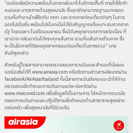
“แอร์เอเชียมีความพร้อมในการกลับมาให้บริการเต็มที่ ภายใต้ข้อกำ
หนดเเละมาตรการด้านสุขอนามัย ซึ่งเรารักษามาตรฐานมาตลอด
รวมทั้งทำงานใกล้ชิดกับ ททท. เเละภาคการท่องเที่ยวต่างๆ ในการ
ออกโปรโมชั่น พร้อมโปรโมทเมื่อได้รับสัญญาณที่เหมาะสมจากภาค
รัฐ โดยเฉพาะในเดือนเมษายน ซึ่งมีวันหยุดยาวเทศกาลต่อเนื่อง ที่
เราน่าจะกลับมาบินได้ครบทุกเส้นทาง รวมทั้งเส้นทางข้ามภาค ซึ่ง
จะเป็นโอกาสที่ดีของอุตสาหกรรมท่องเที่ยวในภาพรวม” นาย
สันติสุขกล่าว
สำหรับผู้โดยสารสามารถตรวจสอบตารางบินเเละสำรองที่นั่งของ
เเอร์เอเชียได้ที่
www.airasia.com
หรือติดตามข่าวสารอัพเดตผ่าน
facebook/AirAsiathailand ทั้งนี้สายการบินยังคงเเนะนำให้ท่าน
ตรวจสอบข้อกำหนดการเดินทางแต่ละจังหวัดผ่าน
www.moicovid.com
เพื่อข้อมูลที่เป็นทางการ ใส่หน้ากากอนามัย
ตลอดการเดินทางเเละปฏิบัติตามข้อกำหนดด้านสาธารณสุขอย่าง
เคร่งครัด เพื่อสุขอนามัยที่ดีร่วมกัน