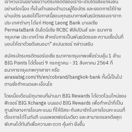
เราหวังเป็นอย่างยิ่งว่าบัตรเครดิตของเราจะเติบโตแข็งแกร่งขึ้น
อย่างต่อเนื่อง ทั้งในด้านของจำนวนผู้ถือบัตร และยอดการใช้จ่าย
ผ่านบัตร ผมขอใช้โอกาสนี้ขอบคุณธนาคารพันธมิตรของเราจาก
ประเทศต่างๆ ได้แก่ Hong Leong Bank มาเลเซีย
PermataBank อินโดนีเซีย RCBC ฟิลิปปินส์ และ ธนาคาร
กรุงเทพ ประเทศไทย สำหรับการเป็นพันธมิตรและความเชื่อมั่นที่
มอบให้เราด้วยดีเสมอมา" สเปนเซอร์ กล่าวเสริม
สมัครบัตรเครดิตแอร์เอเชีย ธนาคารกรุงเทพเพื่อร่วมลุ้น 1 ล้าน
BIG Points ได้ตั้งแต่ 9 กรกฎาคม - 31 สิงหาคม 2564 ที่
ธนาคารกรุงเทพทุกสาขา หรือ
airasiabig.com/th/en/cobrand/bangkok-bank ทั้งนี้เป็นไป
ตามข้อกำหนดและเงื่อนไข
โดยเมื่อเดือนมิถุนายนที่ผ่านมา BIG Rewards ได้อวดโฉมใหม่ของ
ฟีเจอร์ BIG Xchange บนแอป BIG Rewards เพื่อทำหน้าที่เป็น
ศูนย์กลางการโอนคะแนน ที่ให้อิสระกับสมาชิกในการโอนคะแนนที่
ต้องการได้ในทันที บนแพลตฟอร์มเดียว และสามารถแลกดีลสุด
พิเศษได้ทันทีเพื่อความสะดวก คุ้มค่า ยิ่งขึ้น