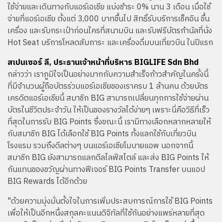
ใช้จ่ายและเดินทางกับแอร์เอเชีย แบ่งชำระ 0% นาน 3 เดือน เมื่อใช้
จ่ายที่แอร์เอเชีย ตั้งแต่ 3,000 บาทขึ้นไป สิทธิ์รับบริการเช็คอิน ขึ้น
เครื่อง และรับกระเป๋าก่อนใครที่สนามบิน และรับฟรีบัตรกำนัลที่นั่ง
Hot Seat บริการโหลดสัมภาระ และเครื่องดื่มบนเที่ยวบิน ในปีแรก
สเปนเซอร์ ลี, ประธานเจ้าหน้าที่บริหาร BIGLIFE Sdn Bhd
กล่าวว่า เราภูมิใจเป็นอย่างมากกับความสำเร็จก้าวสำคัญในครั้งนี้
ที่มีจำนวนผู้ถือบัตรร่วมแอร์เอเชียของเราครบ 1 ล้านคน ด้วยบัตร
เครดิตแอร์เอเชียนี้ สมาชิก BIG สามารถเปลี่ยนทุกการใช้จ่ายผ่าน
บัตรในชีวิตประจำวัน ให้เป็นของรางวัลได้ง่ายๆ เพราะนี่คือวิธีที่เร็ว
ที่สุดในการรับ BIG Points ซึ่งขณะนี้ เรามีทางเลือกหลากหลายให้
กับสมาชิก BIG ได้เลือกใช้ BIG Points ทั้งแลกใช้กับเที่ยวบิน
โรงแรม รวมถึงดีลต่างๆ บนแอร์เอเชียโมบายแอพ นอกจากนี้
สมาชิก BIG ยังสามารถแลกดีลไลฟ์สไตล์ และส่ง BIG Points ให้
กันแทนของขวัญผ่านทางฟีเจอร์ BIG Points Transfer บนแอป
BIG Rewards ได้อีกด้วย
"ด้วยความมุ่งมั่นตั้งใจในการเพิ่มประสบการณ์การใช้ BIG Points
เพื่อให้เป็นอีกหนึ่งสกุลคะแนนดิจิทัลที่ใช้กันอย่างแพร่หลายที่สุด