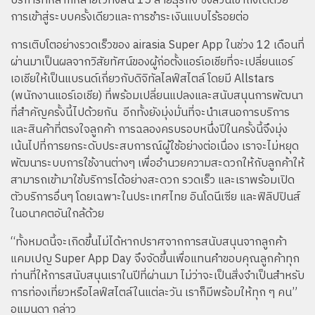
บริการที่หลากหลายไว้ทั้งสิ้น 15 สายธุรกิจ ซึ่งล้วนเข้าถึงได้ด้วย
การเข้าสู่ระบบครั้งเดียวและการชำระเงินแบบไร้รอยต่อ
การเติบโตอย่างรวดเร็วของ airasia Super App ในช่วง 12 เดือนที่
ผ่านมาเป็นผลจากวิสัยทัศน์ของผู้ก่อตั้งแอร์เอเชียที่จะเปลี่ยนแอร์
เอเชียให้เป็นแบรนด์เกี่ยวกับดิจิทัลไลฟ์สไตล์ โดยมี Allstars
(พนักงานแอร์เอเชีย) ที่พร้อมเปลี่ยนแปลงและสนับสนุนการพัฒนา
ที่สำคัญครั้งนี้ไปด้วยกัน อีกทั้งยังมุ่งมั่นที่จะนำเสนอการบริการ
และสินค้าที่ตรงใจลูกค้า การฉลองครบรอบหนึ่งปีในครั้งนี้จึงมุ่ง
เน้นไปที่การยกระดับประสบการณ์ผู้ใช้อย่างต่อเนื่อง เราจะไม่หยุด
พัฒนาระบบการใช้งานต่างๆ เพื่ออำนวยความสะดวกให้กับลูกค้าให้
สามารถเข้ามาใช้บริการได้อย่างสะดวก รวดเร็ว และเราพร้อมเปิด
ตัวบริการอื่นๆ โดยเฉพาะในประเทศไทย อินโดนีเซีย และฟิลิปปินส์
ในอนาคตอันใกล้ด้วย
“ทั้งหมดนี้จะเกิดขึ้นไม่ได้หากปราศจากการสนับสนุนจากลูกค้า
แคมเปญ Super App Day จึงจัดขึ้นเพื่อแทนคำขอบคุณลูกค้าทุก
ท่านที่ให้การสนับสนุนเรา
ในปีที่ผ่านมา
ไม่ว่าจะเป็นสิ่งจำเป็นสำหรับ
การท่องเที่ยวหรือไลฟ์สไตล์ในแต่ละวัน เราก็มีพร้อมให้ทุก ๆ คน”
อแมนดา กล่าว