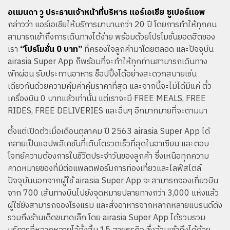
อแมนดา วู ประธานเจ้าหน้าที่บริหาร แอร์เอเชีย ซูเปอร์แอพ
กล่าวว่า แอร์เอเชียให้บริการมานานกว่า 20 ปี โดยการทำให้ทุกคน
สามารถเข้าถึงการเดินทางได้ง่าย พร้อมด้วยโปรโมชั่นยอดฮิตของ
เรา
“โปรโมชั่น 0 บาท”
ที่ครองใจลูกค้ามาโดยตลอด และปัจจุบัน
airasia Super App ก็พร้อมที่จะทำให้ทุกท่านสามารถเดินทาง
พักผ่อน รับประทานอาหาร ช็อปปิ้งได้อย่างสะดวกสบายเช่น
เดียวกันด้วยความคุ้มค่าคุ้มราคาที่สุด และจากนี้จะไม่ได้มีแค่ ตั๋ว
เครื่องบิน 0 บาทแล้วเท่านั้น แต่เราจะมี FREE MEALS, FREE
RIDES, FREE DELIVERIES และอื่นๆ อีกมากมายที่จะตามมา
ตั้งแต่เปิดตัวเมื่อเดือนตุลาคม ปี 2563 airasia Super App ได้
กลายเป็นแอปพลิเคชันที่เติบโตรวดเร็วที่สุดในอาเซียน และตอบ
โจทย์ความต้องการในชีวิตประจำวันของลูกค้า ซึ่งเหนือทุกความ
คาดหมายของที่มีต่อแพลตฟอร์มการท่องเที่ยวและไลฟ์สไตล์
ปัจจุบันนอกจากผู้ใช้ airasia Super App จะสามารถจองเที่ยวบิน
จาก 700 เส้นทางบินไปยังจุดหมายปลายทางกว่า 3,000 แห่งแล้ว
ผู้ใช้ยังสามารถจองโรงแรม และสั่งอาหารจากหลากหลายแบรนด์ดัง
รวมถึงร้านเด็ดขนาดเล็ก โดย airasia Super App ได้รวบรวม