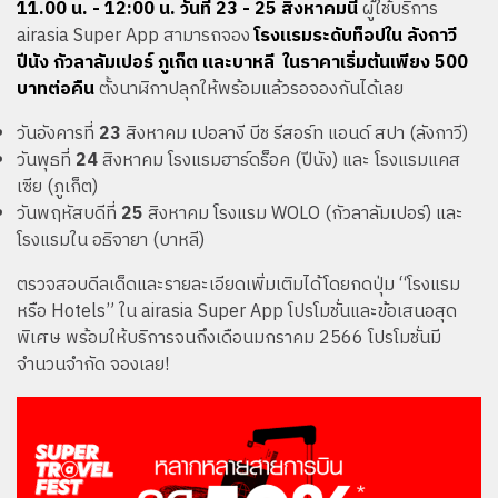
11.00 น. - 12:00 น. วันที่ 23 - 25 สิงหาคมนี้
ผู้ใช้บริการ
airasia Super App สามารถจอง
โรงแรมระดับท็อปใน ลังกาวี
ปีนัง กัวลาลัมเปอร์ ภูเก็ต และบาหลี ในราคาเริ่มต้นเพียง 500
บาทต่อคืน
ตั้งนาฬิกาปลุกให้พร้อมแล้วรอจองกันได้เลย
วันอังคารที่
23
สิงหาคม
เปอลางี บีช รีสอร์ท แอนด์ สปา (ลังกาวี)
วันพุธที่
24
สิงหาคม
โรงแรมฮาร์ดร็อค (ปีนัง)
และ
โรงแรมแคส
เซีย (ภูเก็ต)
วันพฤหัสบดีที่
25
สิงหาคม
โรงแรม WOLO (กัวลาลัมเปอร์)
และ
โรงแรมใน อธิจายา (บาหลี)
ตรวจสอบดีลเด็ดและรายละเอียดเพิ่มเติมได้โดยกดปุ่ม “โรงแรม
หรือ Hotels” ใน airasia Super App โปรโมชั่นและข้อเสนอสุด
พิเศษ พร้อมให้บริการจนถึงเดือนมกราคม 2566 โปรโมชั่นมี
จำนวนจำกัด จองเลย!