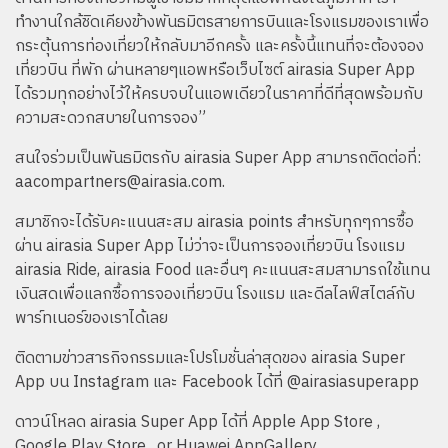
ทำงานใกล้ชิดเคียงข้างพันธมิตรสายการบินและโรงแรมของเราเพื่อ
กระตุ้นการท่องเที่ยวให้กลับมาอีกครั้ง และครั้งนี้แทนที่จะต้องจอง
เที่ยวบิน ที่พัก ผ่านหลายๆแอพหรือเว็บไซต์ airasia Super App
ได้รวมทุกอย่างไว้ให้ครบจบในแอพเดียวในราคาที่ดีที่สุดพร้อมกับ
ความสะดวกสบายในการจอง”
สนใจร่วมเป็นพันธมิตรกับ airasia Super App สามารถติดต่อที่:
aacompartners@airasia.com
.
สมาชิกจะได้รับคะแนนสะสม airasia points สำหรับทุกๆการซื้อ
ผ่าน airasia Super App ไม่ว่าจะเป็นการจองเที่ยวบิน โรงแรม
airasia Ride, airasia Food และอื่นๆ คะแนนสะสมสามารถใช้แทน
เงินสดเพื่อแลกซื้อการจองเที่ยวบิน โรงแรม และดีลไลฟ์สไตล์กับ
พาร์ทเนอร์ของเราได้เลย
ติดตามข่าวสารกิจกรรมและโปรโมชั่นล่าสุดของ airasia Super
App บน Instagram และ Facebook ได้ที่ @airasiasuperapp
ดาวน์โหลด airasia Super App ได้ที่
Apple App Store
,
Google Play Store
, or
Huawei AppGallery
.