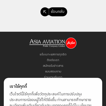
ย้อนกลับ
แจ้งเบาะแสการทุจริต
ติดต่อเรา
สมัครรับข่าวสาร
แบบสอบถาม
ร่วมงานกับเรา
ข้อกำหนดและเงื่อนไข
เราใช้คุกกี้
นโยบายคุ้มครองข้อมูลส่วนบุคคล
เว็บไซต์นี้ใช้คุกกี้เพื่อวัตถุประสงค์ในการปรับปรุง
แผนผังเว็บไซต์
ประสบการณ์ของผู้ใช้ให้ดียิ่งขึ้น ท่านสามารถศึกษาราย
ละเอียดเพิ่มเติมเกี่ยวกับประเภทของคุกกี้ได้ใน
นโยบาย