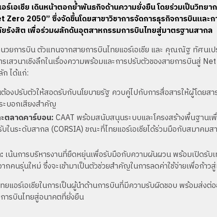
์เอเชีย เดินหน้าตอกย้ำพันธกิจด้านความยั่งยืน โดยร่วมเป็นวิทย
Zero 2050” ซึ่งจัดขึ้นโดยสาขาวิชาการจัดการธุรกิจการบินและกา
ยรังสิต เพื่อร่วมผลักดันอุตสาหกรรมการบินไทยสู่มาตรฐานสากล
ฝ่ายอำนวยการบิน ตัวแทนจากสายการบินไทยแอร์เอเชีย และ คุณณัฐ ทัศน
ารเสวนาเชิงลึกในเรื่องความพร้อมและการปรับตัวของสายการบินสู่ N
ก ได้แก่:
้องปรับตัวให้สอดรับกับนโยบายรัฐ ควบคู่ไปกับการสื่อสารให้ผู้โดยสารเ
ะกระบอกเสียงสำคัญ
ละตลาดคาร์บอน:
CAAT พร้อมสนับสนุนระบบและโครงสร้างพื้นฐานเพื่
รับในระดับสากล (CORSIA) ขณะที่ไทยแอร์เอเชียได้ร่วมมือกับสมาคมสา
ต:
เน้นการบริหารงานที่ยืดหยุ่นเพื่อรับมือกับความผันผวน พร้อมเปิดรับ
กคนรุ่นใหม่ ซึ่งจะเข้ามาเป็นตัวช่วยสำคัญในการลดค่าใช้จ่ายเพื่อก้าวส
งไทยแอร์เอเชียในการเป็นผู้นำด้านการบินที่มีความรับผิดชอบ พร้อมส่งต่
การบินไทยสู่อนาคตที่ยั่งยืน