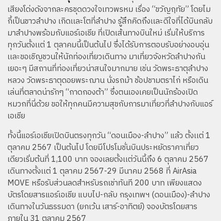
เสียงโด่งดังจากละครชุดดวงใจเทวพรหม เรื่อง “ขวัญฤทัย” โดยไม
กี้เป็นชาวลำปาง เกิดเเละโตที่ลำปาง รู้สึกคิดถึงเเละดีใจที่ได้บินกลับ
มาลำปางพร้อมกับแอร์เอเชีย ที่เปิดเส้นทางบินใหม่ เริ่มให้บริการ
ทุกวันตั้งเเต่ 1 ตุลาคมนี้เป็นต้นไป ซึ่งได้รับการตอบรับอย่างอบอุ่น
เเละขอเชิญชวนให้นักท่องเที่ยวเดินทาง มาเที่ยวจังหวัดลำปางกัน
เยอะๆ มีสถานที่ท่องเที่ยวน่าสนใจมากมาย เช่น วัดพระธาตุลำปาง
หลวง วัดพระธาตุดอยพระฌาน นั่งรถม้า ช้อปชามตราไก่ หรือเดิน
เล่นที่ตลาดน่ารักๆ “กาดกองต้า” ซึ่งตนเองเคยเป็นนักร้องเปิด
หมวกที่นี่ด้วย ขอให้ทุกคนมีความสุขกับการมาเที่ยวที่ลำปางกับแอร์
เอเชีย
ทั้งนี้แอร์เอเชียเปิดบินตรงทุกวัน “ดอนเมือง-ลำปาง” แล้ว ตั้งเเต่ 1
ตุลาคม 2567 เป็นต้นไป โดยมีโปรโมชั่นบินประหยัดราคาเที่ยว
เดียวเริ่มต้นที่ 1,100 บาท จองเลยตั้งเเต่วันนี้ถึง 6 ตุลาคม 2567
เดินทางตั้งเเต่ 1 ตุลาคม 2567-29 มีนาคม 2568 ที่ AirAsia
MOVE หรือรับส่วนลดสำหรับรถเช่าทันที 200 บาท เพียงแสดง
บัตรโดยสารแอร์เอเชีย แบบไป-กลับ กรุงเทพฯ (ดอนเมือง)-ลำปาง
เดินทางในวันธรรมดา (ยกเว้น เสาร์-อาทิตย์) จองบัตรโดยสาร
ภายใน 31 ตุลาคม 2567