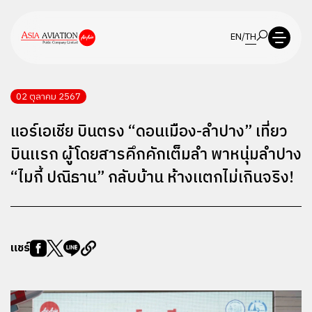
EN
/
TH
02 ตุลาคม 2567
แอร์เอเชีย บินตรง “ดอนเมือง-ลำปาง” เที่ยว
บินเเรก ผู้โดยสารคึกคักเต็มลำ พาหนุ่มลำปาง
“ไมกี้ ปณิธาน” กลับบ้าน ห้างเเตกไม่เกินจริง!
แชร์