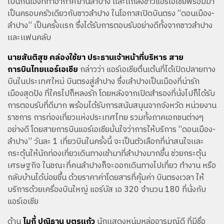
เป็นกันเองที่ท่าอากาศยานลำปาง เเละเเถลงข่าวแอร์เอเชียพร้อมมา
เป็นครอบครัวเดียวกับชาวลำปาง ในโอกาสเปิดบินตรง “ดอนเมือง-
ลำปาง” เป็นครั้งเเรก ซึ่งได้รับการตอบรับอย่างดีทั้งจากชาวลำปาง
เเละเเฟนคลับ
นายสันติสุข คล่องใช้ยา ประธานเจ้าหน้าที่บริหาร สาย
การบินไทยแอร์เอเชีย
กล่าวว่า แอร์เอเชียตื่นเต้นที่ได้เปิดปลายทาง
บินในประเทศใหม่ บินตรงสู่ลำปาง ซึ่งเลำปางเป็นเมืองที่น่ารัก
เมืองสุดปัง ที่ใครไปก็หลงรัก โดยหลังจากเปิดสำรองที่นั่งไปก็ได้รับ
การตอบรับที่ดีมาก พร้อมได้รับการสนับสนุนจากจังหวัด หน่วยงาน
ราชการ การท่องเที่ยวเเห่งประเทศไทย รวมทั้งภาคเอกชนต่างๆ
อย่างดี โดยสายการบินแอร์เอเชียมั่นใจว่าการให้บริการ “ดอนเมือง-
ลำปาง” วันละ 1 เที่ยวบินในครั้งนี้ จะเป็นตัวเลือกที่น่าสนใจเเละ
กระตุ้นให้นักท่องเที่ยวเดินทางเข้ามาที่ลำปางมากขึ้น ช่วยกระตุ้น
เศรษฐกิจ ในขณะที่คนลำปางก็จะออกเดินทางไปเที่ยว ทำงาน หรือ
กลับบ้านได้บ่อยขึ้น ด้วยราคาค่าโดยสารที่คุ้มค่า บินตรงเวลา ให้
บริการด้วยเครื่องบินใหญ่ แอร์บัส เอ 320 จำนวน 180 ที่นั่งกับ
แอร์เอเชีย
ด้าน
ไมกี้ ปณิธาน บุตรเเก้ว
นักเเสดงหนุ่มหล่ออารมณ์ดี ที่มีชื่อ