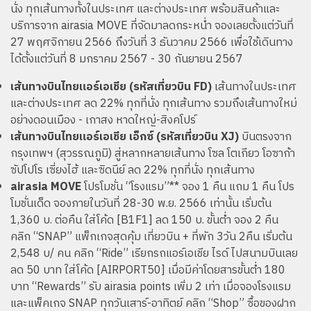
นั่ง ทุกเส้นทางทั้งในประเทศ และต่างประเทศ พร้อมสินค้าและ
บริการจาก airasia MOVE ที่จัดมาลดกระหน่ำ จองเลยตั้งแต่วันที่
27 พฤศจิกายน 2566 ถึงวันที่ 3 ธันวาคม 2566 เพื่อใช้เดินทาง
ได้ตั้งแต่วันที่ 8 มกราคม 2567 - 30 กันยายน 2567
เส้นทางบินไทยแอร์เอเชีย (รหัสเที่ยวบิน FD)
เส้นทางในประเทศ
และต่างประเทศ ลด 22% ทุกที่นั่ง ทุกเส้นทาง รวมถึงเส้นทางใหม่
อย่างดอนเมือง - เกาสง หาดใหญ่-สิงคโปร์
เส้นทางบินไทยแอร์เอเชีย เอ็กซ์ (รหัสเที่ยวบิน XJ)
บินตรงจาก
กรุงเทพฯ (สุวรรณภูมิ) สู่หลากหลายเส้นทาง โซล โตเกียว โอซาก้า
ซัปโปโร เซี่ยงไฮ้ และซิดนีย์ ลด 22% ทุกที่นั่ง ทุกเส้นทาง
airasia MOVE
โปรโมชั่น “โรงแรม”** จอง 1 คืน แถม 1 คืน โปร
โมชั่นเด็ด จองภายในวันที่ 28-30 พ.ย. 2566 เท่านั้น เริ่มต้น
1,360 บ. ต่อคืน ใส่โค้ด [B1F1] ลด 150 บ. ขั้นต่ำ จอง 2 คืน
คลิก “SNAP” แพ็กเกจสุดคุ้ม เที่ยวบิน + ที่พัก 3วัน 2คืน เริ่มต้น
2,548 บ/ คน คลิก “Ride” เรียกรถแอร์เอเชีย ไรด์ ไปสนามบินเลย
ลด 50 บาท ใส่โค้ด [AIRPORT50] เมื่อมีค่าโดยสารขั้นต่ำ 180
บาท “Rewards” รับ airasia points เพิ่ม 2 เท่า เมื่อจองโรงแรม
และแพ็คเกจ SNAP ทุกวันเสาร์-อาทิตย์ คลิก “Shop” ซื้อของฝาก