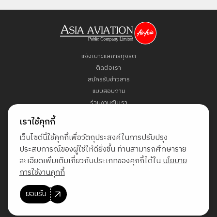
แจ้งเบาะแสการทุจริต
ติดต่อเรา
สมัครรับข่าวสาร
แบบสอบถาม
ร่วมงานกับเรา
ข้อกำหนดและเงื่อนไข
เราใช้คุกกี้
นโยบายคุ้มครองข้อมูลส่วนบุคคล
เว็บไซต์นี้ใช้คุกกี้เพื่อวัตถุประสงค์ในการปรับปรุง
แผนผังเว็บไซต์
ประสบการณ์ของผู้ใช้ให้ดียิ่งขึ้น ท่านสามารถศึกษาราย
ละเอียดเพิ่มเติมเกี่ยวกับประเภทของคุกกี้ได้ใน
นโยบาย
Direct Access to Fly AirAsia
การใช้งานคุกกี้
ยอมรับ
© สงวนลิขสิทธิ์ พ.ศ. 2569 บริษัท เอเชีย เอวิเอชั่น จำกัด (มหาชน)