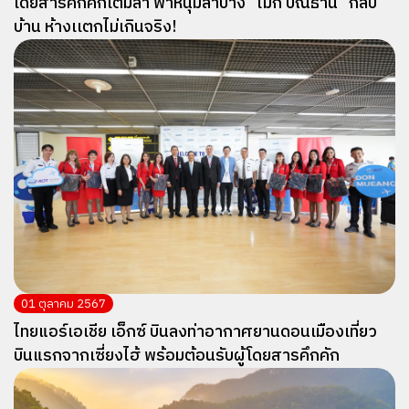
โดยสารคึกคักเต็มลำ พาหนุ่มลำปาง “ไมกี้ ปณิธาน” กลับ
บ้าน ห้างเเตกไม่เกินจริง!
01 ตุลาคม 2567
ไทยแอร์เอเชีย เอ็กซ์ บินลงท่าอากาศยานดอนเมืองเที่ยว
บินแรกจากเซี่ยงไฮ้ พร้อมต้อนรับผู้โดยสารคึกคัก