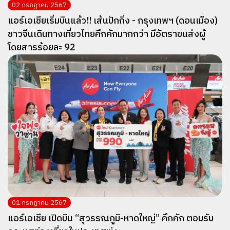
02 กรกฎาคม 2567
แอร์เอเชียเริ่มบินแล้ว!! เส้นปักกิ่ง - กรุงเทพฯ (ดอนเมือง)
ชาวจีนเดินทางเที่ยวไทยคึกคักมากกว่า มีอัตราขนส่งผู้
โดยสารร้อยละ 92
01 กรกฎาคม 2567
แอร์เอเชีย เปิดบิน “สุวรรณภูมิ-หาดใหญ่” คึกคัก ตอบรับ