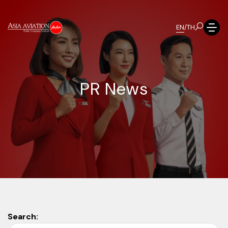
EN
/
TH
P
R
N
e
w
s
Search: